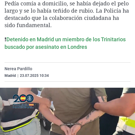
Pedía comía a domicilio, se había dejado el pelo
La rosa de los vientos
Caso
Extremadura
Virales
largo y se lo había teñido de rubio. La Policía ha
Gente viajera
Retornados
Galicia
Televisión
destacado que la colaboración ciudadana ha
sido fundamental.
Como el perro y el gat
Equipo de investigaci
La Rioja
Elecciones
Operación Viuda Negr
Navarra
❗
Detenido en Madrid un miembro de los Trinitarios
buscado por asesinato en Londres
País Vasco
Nerea Pardillo
Madrid
|
23.07.2025 10:34