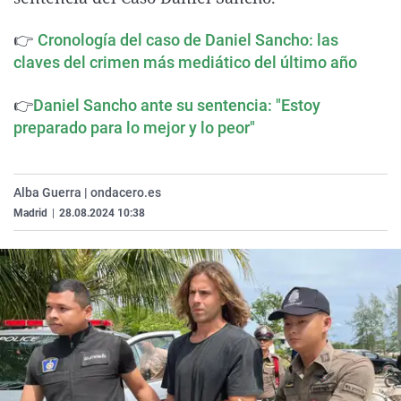
La rosa de los vientos
Caso
Extremadura
Virales
👉
Cronología del caso de Daniel Sancho: las
Gente viajera
Retornados
Galicia
Televisión
claves del crimen más mediático del último año
Como el perro y el gat
Equipo de investigaci
La Rioja
Elecciones
👉
Daniel Sancho ante su sentencia: "Estoy
Operación Viuda Negr
Navarra
preparado para lo mejor y lo peor"
País Vasco
Alba Guerra | ondacero.es
Madrid
|
28.08.2024 10:38