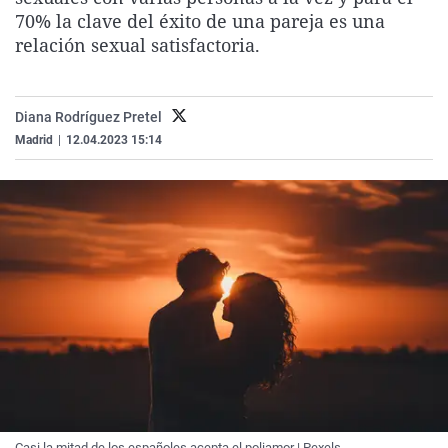
La rosa de los vientos
Caso
Extremadura
Virales
70% la clave del éxito de una pareja es una
relación sexual satisfactoria.
Gente viajera
Retornados
Galicia
Televisión
Como el perro y el gat
Equipo de investigaci
La Rioja
Elecciones
Diana Rodríguez Pretel
Operación Viuda Negr
Navarra
Madrid
|
12.04.2023 15:14
País Vasco
Casi la mitad de los españoles acepta el poliamor | Pexels