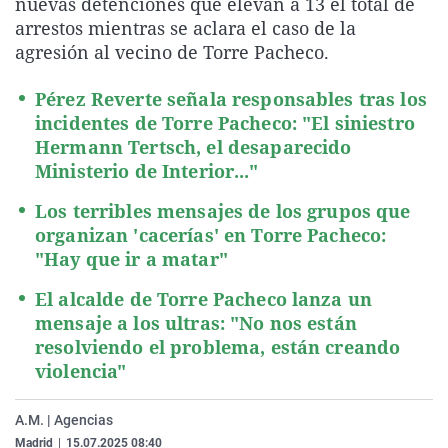
nuevas detenciones que elevan a 13 el total de
La rosa de los vientos
Caso
Extremadura
Virales
arrestos mientras se aclara el caso de la
agresión al vecino de Torre Pacheco.
Gente viajera
Retornados
Galicia
Televisión
Como el perro y el gat
Equipo de investigaci
La Rioja
Elecciones
Pérez Reverte señala responsables tras los
incidentes de Torre Pacheco: "El siniestro
Operación Viuda Negr
Navarra
Hermann Tertsch, el desaparecido
País Vasco
Ministerio de Interior..."
Los terribles mensajes de los grupos que
organizan 'cacerías' en Torre Pacheco:
"Hay que ir a matar"
El alcalde de Torre Pacheco lanza un
mensaje a los ultras: "No nos están
resolviendo el problema, están creando
violencia"
A.M. | Agencias
Madrid
|
15.07.2025 08:40