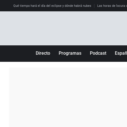
Qué tiempo hará el día del eclipse y dónde habrá nubes
Las horas de locura qu
Directo
Programas
Podcast
Espa
Más de uno
Los Perseguidos
Andalucía
Por fin
Malas decisiones
Aragón
Julia en la onda
Expedientes del más allá
Baleares
La brújula
El viaje del Guernica
Cantabria
Radioestadio
Invisibles
Cataluña
Radioestadio noche
Prohibido morirse
Comunidad de M
El colegio invisible
Esto no ha pasado
Comunitat Vale