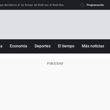
e decidieron el 'no fichaje' de Rodri por el Real Madrid y su 'sí' al Barça
Programación
La llamada de
ña
Economía
Deportes
El tiempo
Más noticias
Fútbol
Sociedad
Baloncesto
Mundo
Tenis
Salud
Motor
Cultura
Ciencia y Tecnología
adrid
Gastronomía
nciana
Medio ambiente