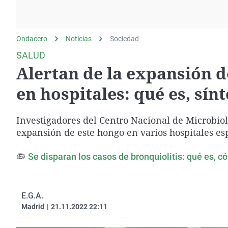
La rosa de los vientos
Caso
Extremadura
Gente viajera
Retornados
Galicia
Ondacero
Noticias
Como el perro y el
Sociedad
Equipo de investigación
La Rioja
gato
SALUD
Operación Viuda
Navarra
Alertan de la expansión d
Negra
País Vasco
en hospitales: qué es, sí
Investigadores del Centro Nacional de Microbiolo
expansión de este hongo en varios hospitales es
🦠
Se disparan los casos de bronquiolitis: qué es, 
E.G.A.
Madrid
|
21.11.2022 22:11