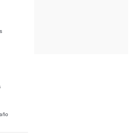
s
s
s
 año