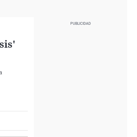
sis'
a