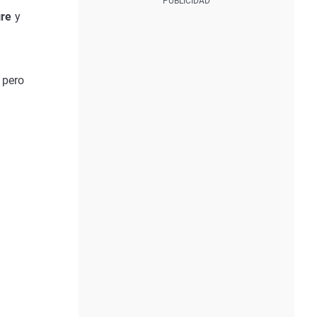
gre
y
 pero