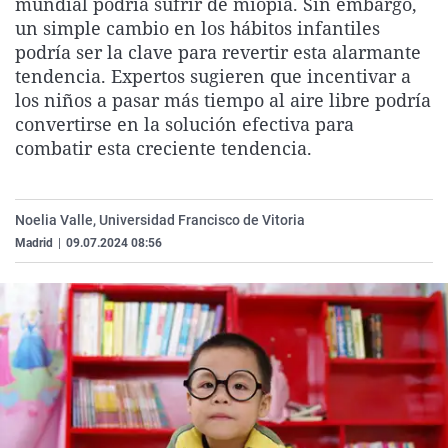
mundial podría sufrir de miopía. Sin embargo,
La rosa de los vientos
Caso
Extremadura
Virales
un simple cambio en los hábitos infantiles
podría ser la clave para revertir esta alarmante
Gente viajera
Retornados
Galicia
Televisión
tendencia. Expertos sugieren que incentivar a
Como el perro y el gat
Equipo de investigaci
La Rioja
Elecciones
los niños a pasar más tiempo al aire libre podría
convertirse en la solución efectiva para
Operación Viuda Negr
Navarra
combatir esta creciente tendencia.
País Vasco
Noelia Valle, Universidad Francisco de Vitoria
Madrid
|
09.07.2024 08:56