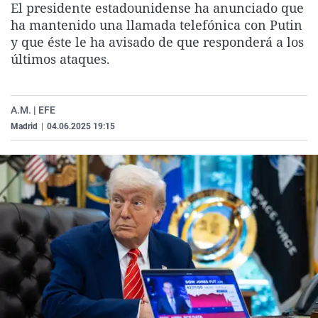
El presidente estadounidense ha anunciado que
La rosa de los vientos
Caso
Extremadura
Virales
ha mantenido una llamada telefónica con Putin
Gente viajera
Retornados
Galicia
Televisión
y que éste le ha avisado de que responderá a los
últimos ataques.
Como el perro y el gat
Equipo de investigaci
La Rioja
Elecciones
Operación Viuda Negr
Navarra
A.M. | EFE
País Vasco
Madrid
|
04.06.2025 19:15