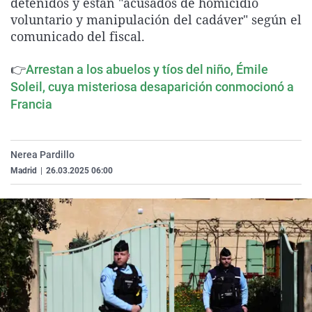
detenidos y están "acusados de homicidio
La rosa de los vientos
Caso
Extremadura
Virales
voluntario y manipulación del cadáver" según el
comunicado del fiscal.
Gente viajera
Retornados
Galicia
Televisión
Como el perro y el gat
Equipo de investigaci
La Rioja
Elecciones
👉
Arrestan a los abuelos y tíos del niño, Émile
Operación Viuda Negr
Navarra
Soleil, cuya misteriosa desaparición conmocionó a
Francia
País Vasco
Nerea Pardillo
Madrid
|
26.03.2025 06:00