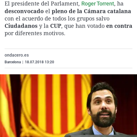
El presidente del Parlament,
, ha
Roger Torrent
La rosa de los vientos
Caso
Extremadura
Virales
desconvocado
el
pleno de la Cámara catalana
Gente viajera
Retornados
Galicia
Televisión
con el acuerdo de todos los grupos salvo
Ciudadanos
y la
CUP
, que han votado
en contra
Como el perro y el gat
Equipo de investigaci
La Rioja
Elecciones
por diferentes motivos.
Operación Viuda Negr
Navarra
País Vasco
ondacero.es
Barcelona
|
18.07.2018 13:20