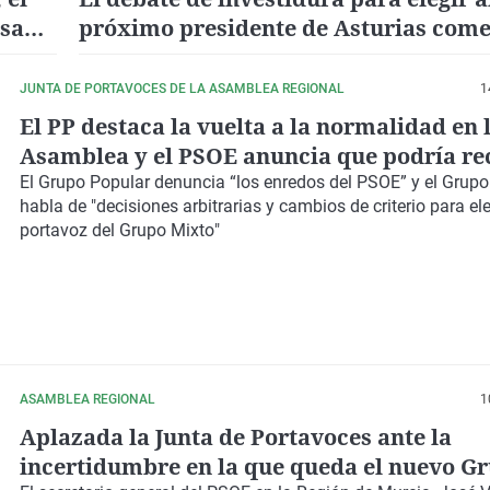
esa
próximo presidente de Asturias come
18 de julio
JUNTA DE PORTAVOCES DE LA ASAMBLEA REGIONAL
1
El PP destaca la vuelta a la normalidad en 
Asamblea y el PSOE anuncia que podría rec
los tribunales
El Grupo Popular
denuncia “los enredos del PSOE” y
el Grupo
habla de "decisiones arbitrarias y cambios de criterio para ele
portavoz del
Grupo Mixto
"
ASAMBLEA REGIONAL
1
Aplazada la Junta de Portavoces ante la
incertidumbre en la que queda el nuevo G