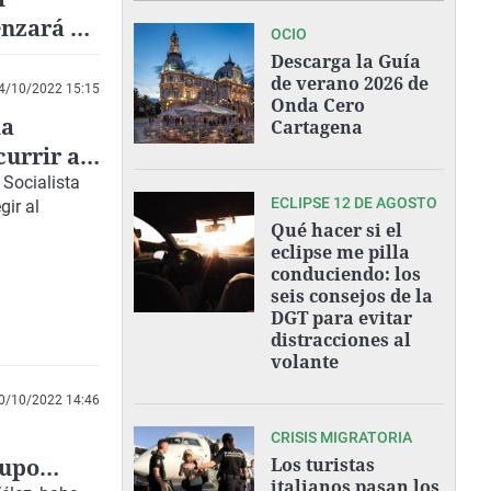
nzará el
OCIO
Descarga la Guía
de verano 2026 de
4/10/2022 15:15
Onda Cero
la
Cartagena
urrir a
 Socialista
ECLIPSE 12 DE AGOSTO
gir al
Qué hacer si el
eclipse me pilla
conduciendo: los
seis consejos de la
DGT para evitar
distracciones al
volante
0/10/2022 14:46
CRISIS MIGRATORIA
rupo
Los turistas
italianos pasan los