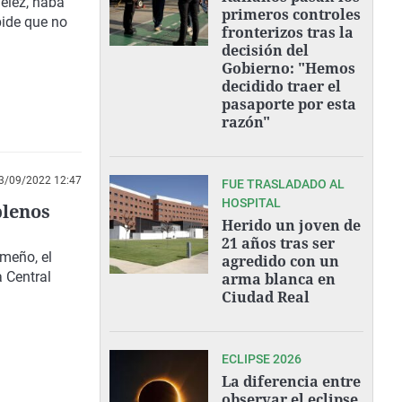
élez,
haba
primeros controles
 pide que no
fronterizos tras la
decisión del
Gobierno: "Hemos
decidido traer el
pasaporte por esta
razón"
3/09/2022 12:47
FUE TRASLADADO AL
HOSPITAL
plenos
Herido un joven de
21 años tras ser
emeño, el
agredido con un
a Central
arma blanca en
Ciudad Real
ECLIPSE 2026
La diferencia entre
observar el eclipse