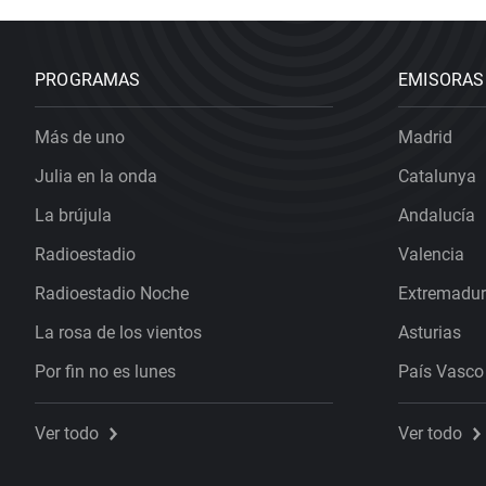
PROGRAMAS
EMISORAS
Más de uno
Madrid
Julia en la onda
Catalunya
La brújula
Andalucía
Radioestadio
Valencia
Radioestadio Noche
Extremadu
La rosa de los vientos
Asturias
Por fin no es lunes
País Vasco
Ver todo
Ver todo