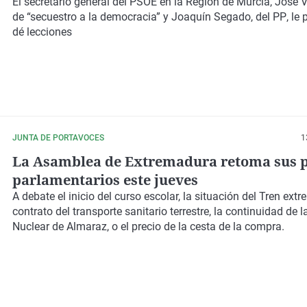
Mixto
El secretario general del PSOE
en la Región de Murcia,
José V
de “secuestro a la democracia” y
Joaquín Segado, del PP
, le
dé lecciones
JUNTA DE PORTAVOCES
1
La Asamblea de Extremadura retoma sus 
parlamentarios este jueves
A debate el inicio del curso escolar, la situación del Tren extr
contrato del transporte sanitario terrestre, la continuidad de l
Nuclear de Almaraz, o el precio de la cesta de la compra.