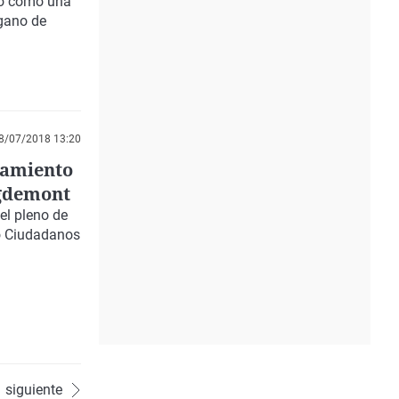
do como una
rgano de
8/07/2018 13:20
ntamiento
igdemont
el
pleno de
o
Ciudadanos
siguiente