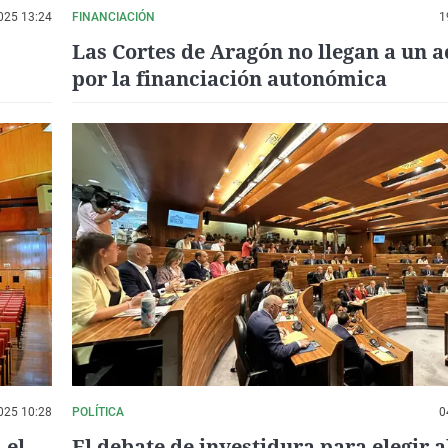
025 13:24
FINANCIACIÓN
1
Las Cortes de Aragón no llegan a un 
por la financiación autonómica
025 10:28
POLÍTICA
0
 el
El debate de investidura para elegir a