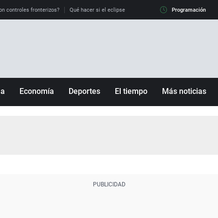
on controles fronterizos?
Qué hacer si el eclipse me pilla conduciendo
Programación
Qué tiempo 
ña
Economía
Deportes
El tiempo
Más noticias
Fútbol
Sociedad
Baloncesto
Mundo
Tenis
Salud
Motor
Cultura
Ciencia y Tecnología
adrid
Gastronomía
nciana
Medio ambiente