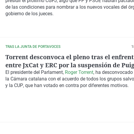
presidir el próximo CGPJ, algo que PP y PSOE habían pacta
de las condiciones para nombrar a los nuevos vocales del ó
gobierno de los jueces.
TRAS LA JUNTA DE PORTAVOCES
1
Torrent desconvoca el pleno tras el enfre
entre JxCat y ERC por la suspensión de Pu
El presidente del Parlament,
Roger Torrent
, ha
desconvocado
la Cámara catalana
con el acuerdo de todos los grupos salv
y la
CUP
, que han votado
en contra
por diferentes motivos.