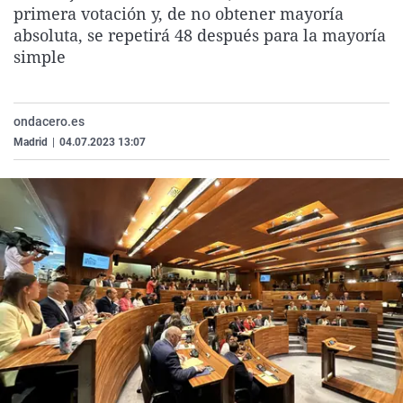
primera votación y, de no obtener mayoría
La rosa de los vientos
Caso
Extremadura
Virales
absoluta, se repetirá 48 después para la mayoría
Gente viajera
Retornados
Galicia
Televisión
simple
Como el perro y el gat
Equipo de investigaci
La Rioja
Elecciones
Operación Viuda Negr
Navarra
ondacero.es
País Vasco
Madrid
|
04.07.2023 13:07