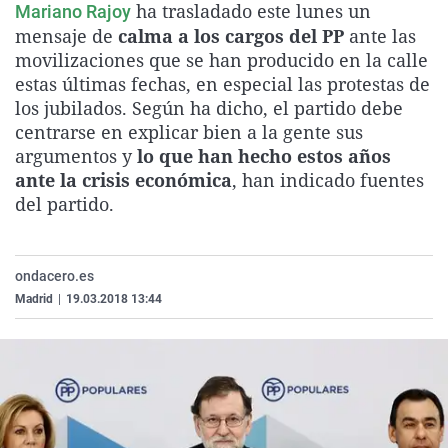
ha trasladado este lunes un
Mariano Rajoy
La rosa de los vientos
Caso
Extremadura
Virales
mensaje de
calma a los cargos del PP
ante las
Gente viajera
Retornados
Galicia
Televisión
movilizaciones que se han producido en la calle
estas últimas fechas, en especial las protestas de
Como el perro y el gat
Equipo de investigaci
La Rioja
Elecciones
los jubilados. Según ha dicho, el partido debe
Operación Viuda Negr
Navarra
centrarse en explicar bien a la gente sus
argumentos y
lo que han hecho estos años
País Vasco
ante la crisis económica
, han indicado fuentes
del partido.
ondacero.es
Madrid
|
19.03.2018 13:44