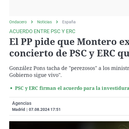
La rosa de los vientos
Caso
Extremadura
Gente viajera
Retornados
Galicia
Ondacero
Noticias
Como el perro y el
España
Equipo de investigación
La Rioja
gato
ACUERDO ENTRE PSC Y ERC
Operación Viuda
Navarra
El PP pide que Montero e
Negra
País Vasco
concierto de PSC y ERC q
González Pons tacha de "perezosos" a los ministr
Gobierno sigue vivo".
PSC y ERC firman el acuerdo para la investidura
Agencias
Madrid
|
07.08.2024 17:51