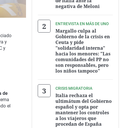
de Italia ante la
negativa de Meloni
ENTREVISTA EN MÁS DE UNO
Margallo culpa al
nciado
Gobierno de la crisis en
Ceuta y pide
ra y
"solidaridad interna"
C y
hacia los menores: "Las
comunidades del PP no
son responsables, pero
los niños tampoco"
CRISIS MIGRATORIA
a de
Italia rechaza el
stema
ultimátum del Gobierno
do el
español y opta por
mantener los controles
a los viajeros que
procedan de España