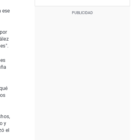
n ese
¿por
ález
es".
nes
uña
"qué
los
chos,
o y
zó el