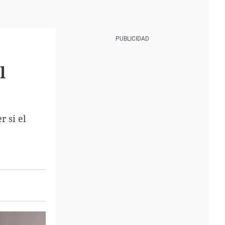
l
r si el