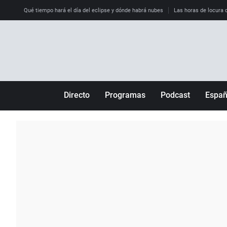
Qué tiempo hará el día del eclipse y dónde habrá nubes
Las horas de locura qu
Directo
Programas
Podcast
Espa
Más de uno
Los Perseguidos
Andalucía
Por fin
Malas decisiones
Aragón
Julia en la onda
Expedientes del más allá
Baleares
La brújula
El viaje del Guernica
Cantabria
Radioestadio
Invisibles
Cataluña
Radioestadio noche
Prohibido morirse
Comunidad de M
El colegio invisible
Esto no ha pasado
Comunitat Vale