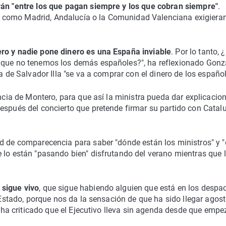
rán "entre los que pagan siempre y los que cobran siempre"
.
 como Madrid, Andalucía o la Comunidad Valenciana exigiera
ero y nadie pone dinero es una España inviable
. Por lo tanto, 
o que no tenemos los demás españoles?", ha reflexionado Gonz
a de Salvador Illa "se va a comprar con el dinero de los español
encia de Montero, para que así la ministra pueda dar explicacio
espués del concierto que pretende firmar su partido con Catal
ud de comparecencia para saber "dónde están los ministros" y 
 lo están "pasando bien" disfrutando del verano mientras que 
 sigue vivo
, que sigue habiendo alguien que está en los despa
l Estado, porque nos da la sensación de que ha sido llegar agost
e ha criticado que el Ejecutivo lleva sin agenda desde que empe