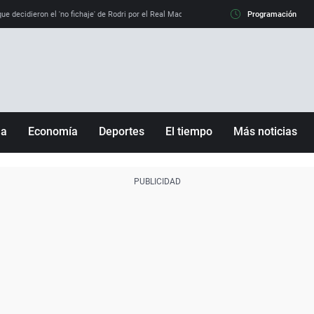
e decidieron el 'no fichaje' de Rodri por el Real Madrid y su 'sí' al Barça
Programación
La llamada de
ña
Economía
Deportes
El tiempo
Más noticias
Fútbol
Sociedad
Baloncesto
Mundo
Tenis
Salud
Motor
Cultura
Ciencia y Tecnología
adrid
Gastronomía
nciana
Medio ambiente