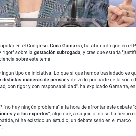
Popular en el Congreso,
Cuca Gamarra
, ha afirmado que en el 
 rigor" sobre la
gestación subrogada
, y cree que estaría "justi
ciencia sobre este tema.
ngún tipo de iniciativa. Lo que sí que hemos trasladado es q
 y distintas maneras de pensar
y de verlo por parte de la socie
ad, con rigor y con responsabilidad", ha explicado Gamarra, e
 PP, "no hay ningún problema" a la hora de afrontar este debate
"
iones y a los expertos"
, algo que, a su juicio, no se ha hecho c
atida, ni ha existido un estudio, un debate serio en el marco
".