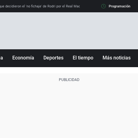
e decidieron el 'no fichaje' de Rodri por el Real Madrid y su 'sí' al Barça
Programación
La llamada de
ña
Economía
Deportes
El tiempo
Más noticias
Fútbol
Sociedad
Baloncesto
Mundo
Tenis
Salud
Motor
Cultura
Ciencia y Tecnología
adrid
Gastronomía
nciana
Medio ambiente