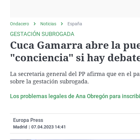
La rosa de los vientos
Caso
Extremadura
Gente viajera
Retornados
Galicia
Ondacero
Noticias
Como el perro y el
España
Equipo de investigación
La Rioja
gato
GESTACIÓN SUBROGADA
Operación Viuda
Navarra
Cuca Gamarra abre la puer
Negra
País Vasco
"conciencia" si hay debat
La secretaria general del PP afirma que en el pa
sobre la gestación subrogada.
Los problemas legales de Ana Obregón para inscribi
Europa Press
Madrid
|
07.04.2023 14:41