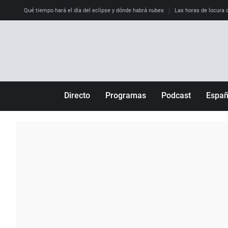
Qué tiempo hará el día del eclipse y dónde habrá nubes
Las horas de locura qu
Directo
Programas
Podcast
Espa
Más de uno
Los Perseguidos
Andalucía
Por fin
Malas decisiones
Aragón
Julia en la onda
Expedientes del más allá
Baleares
La brújula
El viaje del Guernica
Cantabria
Radioestadio
Invisibles
Cataluña
Radioestadio noche
Prohibido morirse
Comunidad de M
El colegio invisible
Esto no ha pasado
Comunitat Vale