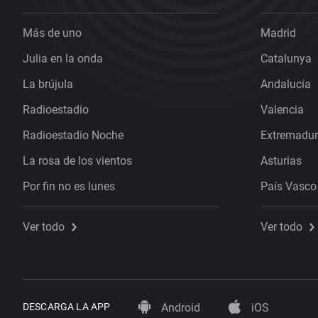
Más de uno
Madrid
Julia en la onda
Catalunya
La brújula
Andalucía
Radioestadio
Valencia
Radioestadio Noche
Extremadu
La rosa de los vientos
Asturias
Por fin no es lunes
País Vasco
Ver todo
Ver todo
DESCARGA LA APP
Android
iOS