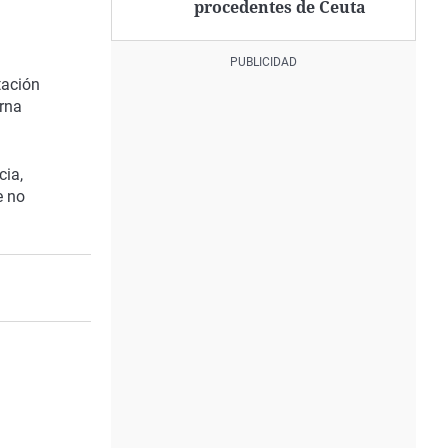
procedentes de Ceuta
tación
rna
cia,
e no