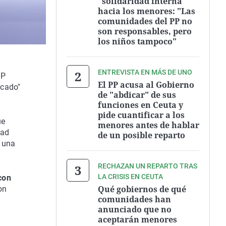
"solidaridad interna"
hacia los menores: "Las
comunidades del PP no
son responsables, pero
los niños tampoco"
ENTREVISTA EN MÁS DE UNO
PP
El PP acusa al Gobierno
ficado"
de "abdicar" de sus
funciones en Ceuta y
pide cuantificar a los
ue
menores antes de hablar
dad
de un posible reparto
n una
RECHAZAN UN REPARTO TRAS
LA CRISIS EN CEUTA
con
Qué gobiernos de qué
on
comunidades han
anunciado que no
aceptarán menores