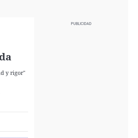
ada
d y rigor"
?