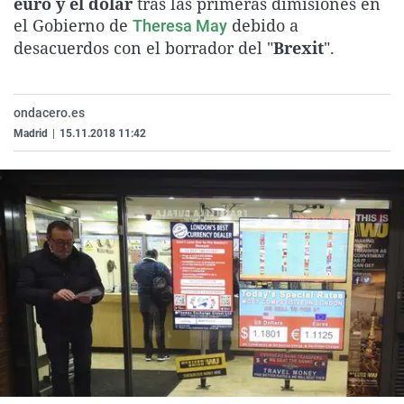
euro y el dólar
tras las primeras dimisiones en
La rosa de los vientos
Caso
Extremadura
Virales
el Gobierno de
debido a
Theresa May
desacuerdos con el borrador del "
Brexit
".
Gente viajera
Retornados
Galicia
Televisión
Como el perro y el gat
Equipo de investigaci
La Rioja
Elecciones
Operación Viuda Negr
Navarra
ondacero.es
Madrid
|
15.11.2018 11:42
País Vasco