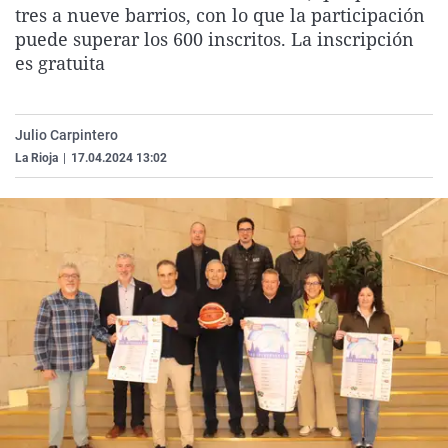
tres a nueve barrios, con lo que la participación
La rosa de los vientos
Caso
Extremadura
Virales
puede superar los 600 inscritos. La inscripción
Gente viajera
Retornados
Galicia
Televisión
es gratuita
Como el perro y el gat
Equipo de investigaci
La Rioja
Elecciones
Operación Viuda Negr
Navarra
Julio Carpintero
País Vasco
La Rioja
|
17.04.2024 13:02