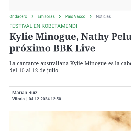
La rosa de los vientos
Caso
Extremadura
Gente viajera
Retornados
Galicia
Ondacero
Emisoras
País Vasco
Noticias
Como el perro y el
Equipo de investigación
La Rioja
FESTIVAL EN KOBETAMENDI
gato
Kylie Minogue, Nathy Pelus
Operación Viuda
Navarra
Negra
País Vasco
próximo BBK Live
La cantante australiana Kylie Minogue es la cab
del 10 al 12 de julio.
Marian Ruiz
Vitoria
|
04.12.2024 12:50