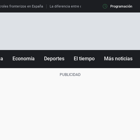
roles fronterizos en España
La diferencia entre observar el eclipse al 99% y al 100%
Programación
ña
Economía
Deportes
El tiempo
Más noticias
Fútbol
Sociedad
Baloncesto
Mundo
Tenis
Salud
Motor
Cultura
Ciencia y Tecnología
adrid
Gastronomía
nciana
Medio ambiente