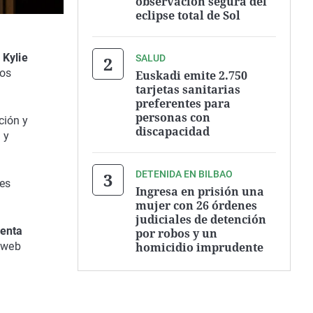
observación segura del
eclipse total de Sol
a
Kylie
SALUD
cos
Euskadi emite 2.750
tarjetas sanitarias
preferentes para
personas con
ción y
discapacidad
 y
DETENIDA EN BILBAO
res
Ingresa en prisión una
mujer con 26 órdenes
judiciales de detención
enta
por robos y un
homicidio imprudente
a web