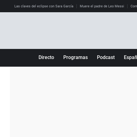
Las claves del eclipse con Sara García
Muere el padre de Leo Messi
Cont
Directo
Programas
Podcast
Espa
Más de uno
Los Perseguidos
Andalucía
Por fin
Malas decisiones
Aragón
Julia en la onda
Expedientes del más allá
Baleares
La brújula
El viaje del Guernica
Cantabria
Radioestadio
Invisibles
Cataluña
Radioestadio noche
Prohibido morirse
Comunidad de M
El colegio invisible
Esto no ha pasado
Comunitat Vale