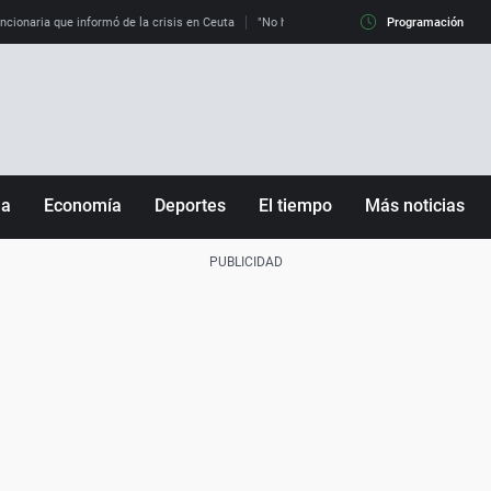
uncionaria que informó de la crisis en Ceuta
"No hay mafias, que no nos engañen": exper
Programación
ña
Economía
Deportes
El tiempo
Más noticias
Fútbol
Sociedad
Baloncesto
Mundo
Tenis
Salud
Motor
Cultura
Ciencia y Tecnología
adrid
Gastronomía
nciana
Medio ambiente