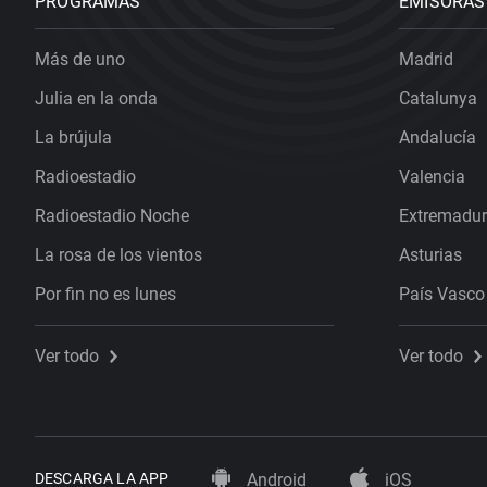
PROGRAMAS
EMISORAS
Más de uno
Madrid
Julia en la onda
Catalunya
La brújula
Andalucía
Radioestadio
Valencia
Radioestadio Noche
Extremadu
La rosa de los vientos
Asturias
Por fin no es lunes
País Vasco
Ver todo
Ver todo
DESCARGA LA APP
Android
iOS