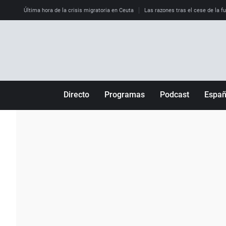
Última hora de la crisis migratoria en Ceuta
Las razones tras el cese de la f
Directo
Programas
Podcast
Espa
Más de uno
Los Perseguidos
Andalucía
Por fin
Malas decisiones
Aragón
Julia en la onda
Expedientes del más allá
Baleares
La brújula
El viaje del Guernica
Cantabria
Radioestadio
Invisibles
Cataluña
Radioestadio noche
Prohibido morirse
Comunidad de M
El colegio invisible
Esto no ha pasado
Comunitat Vale