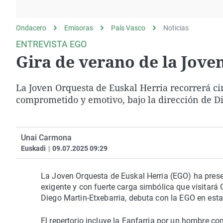
La rosa de los vientos
Caso
Extremadura
Gente viajera
Retornados
Galicia
Ondacero
Emisoras
País Vasco
Noticias
Como el perro y el
Equipo de investigación
La Rioja
ENTREVISTA EGO
gato
Gira de verano de la Jove
Operación Viuda
Navarra
Negra
País Vasco
La Joven Orquesta de Euskal Herria recorrerá ci
comprometido y emotivo, bajo la dirección de D
Unai Carmona
Euskadi
|
09.07.2025 09:29
La Joven Orquesta de Euskal Herria (EGO) ha pres
exigente y con fuerte carga simbólica que visitará G
Diego Martin-Etxebarria, debuta con la EGO en esta
El repertorio incluye la Fanfarria por un hombre 