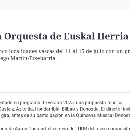
Virales
Televisión
Elecciones
n Orquesta de Euskal Herria
nco localidades vascas del 11 al 15 de julio con un 
iego Martin-Etxebarria.
entado su programa de verano 2025, una propuesta musical
asteiz, Azkoitia, Hondarribia, Bilbao y Donostia. El director inv
 gira, antes de su participación en la Quincena Musical Donost
común de Aaron Copland, el estreno de LUUR del joven composit