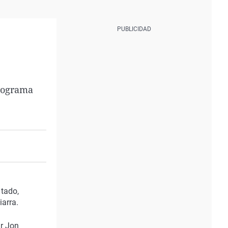
programa
itado,
iarra.
or Jon