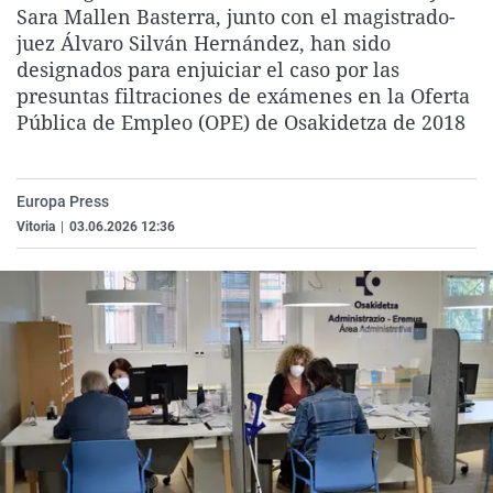
Sara Mallen Basterra, junto con el magistrado-
La rosa de los vientos
Caso
Extremadura
Virales
juez Álvaro Silván Hernández, han sido
Gente viajera
Retornados
Galicia
Televisión
designados para enjuiciar el caso por las
presuntas filtraciones de exámenes en la Oferta
Como el perro y el gat
Equipo de investigaci
La Rioja
Elecciones
Pública de Empleo (OPE) de Osakidetza de 2018
Operación Viuda Negr
Navarra
País Vasco
Europa Press
Vitoria
|
03.06.2026 12:36