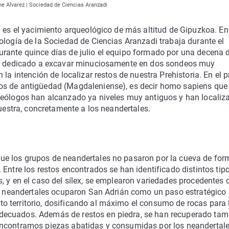
ne Alvarez | Sociedad de Ciencias Aranzadi
n es el yacimiento arqueológico de más altitud de Gipuzkoa. En
ología de la Sociedad de Ciencias Aranzadi trabaja durante el
rante quince días de julio el equipo formado por una decena 
 ha dedicado a excavar minuciosamente en dos sondeos muy
la intención de localizar restos de nuestra Prehistoria. En el p
os de antigüedad (Magdaleniense), es decir homo sapiens que
ueólogos han alcanzado ya niveles muy antiguos y han localiz
nuestra, concretamente a los neandertales.
ue los grupos de neandertales no pasaron por la cueva de for
Entre los restos encontrados se han identificado distintos tip
, y en el caso del sílex, se emplearon variedades procedentes 
os neandertales ocuparon San Adrián como un paso estratégico 
 territorio, dosificando al máximo el consumo de rocas para 
decuados. Además de restos en piedra, se han recuperado tam
encontramos piezas abatidas y consumidas por los neandertale