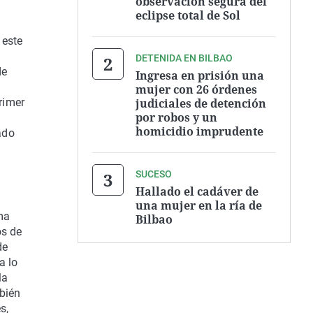
observación segura del
eclipse total de Sol
 este
DETENIDA EN BILBAO
de
Ingresa en prisión una
mujer con 26 órdenes
judiciales de detención
rimer
por robos y un
homicidio imprudente
ado
SUCESO
Hallado el cadáver de
una mujer en la ría de
ma
Bilbao
os de
de
a lo
la
bién
s,