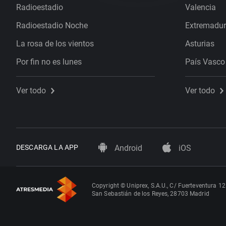
Radioestadio
Valencia
Radioestadio Noche
Extremadu
La rosa de los vientos
Asturias
Por fin no es lunes
País Vasco
Ver todo
Ver todo
DESCARGA LA APP
Android
iOS
Copyright © Uniprex, S.A.U., C/ Fuerteventura 12
San Sebastián de los Reyes, 28703 Madrid