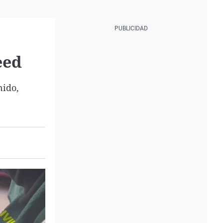
eed
nido,