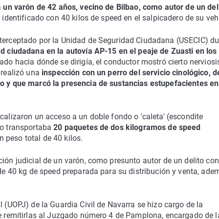
a
un varón de 42 años, vecino de Bilbao, como autor de un del
 identificado con 40 kilos de speed en el salpicadero de su veh
nterceptado por la Unidad de Seguridad Ciudadana (USECIC) du
d ciudadana en la autovía AP-15 en el peaje de Zuasti en los
tado hacia dónde se dirigía, el conductor mostró cierto nervios
 realizó una
inspección con un perro del servicio cinológico, d
vo y que marcó la presencia de sustancias estupefacientes en
calizaron un acceso a un doble fondo o 'caleta' (escondite
do transportaba
20 paquetes de dos kilogramos de speed
 peso total de 40 kilos.
ión judicial de un varón, como presunto autor de un delito con
n de 40 kg de speed preparada para su distribución y venta, ade
l (UOPJ) de la Guardia Civil de Navarra se hizo cargo de la
de remitirlas al Juzgado número 4 de Pamplona, encargado de l