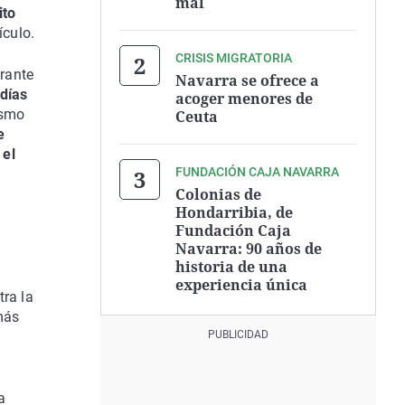
mal
ito
ículo.
CRISIS MIGRATORIA
rante
Navarra se ofrece a
 días
acoger menores de
ismo
Ceuta
e
 el
FUNDACIÓN CAJA NAVARRA
Colonias de
Hondarribia, de
Fundación Caja
Navarra: 90 años de
historia de una
experiencia única
tra la
más
a