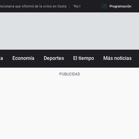
uncionaria que informó de la crisis en Ceuta
"No hay mafias, que no nos engañen": exper
Programación
ña
Economía
Deportes
El tiempo
Más noticias
Fútbol
Sociedad
Baloncesto
Mundo
Tenis
Salud
Motor
Cultura
Ciencia y Tecnología
adrid
Gastronomía
nciana
Medio ambiente