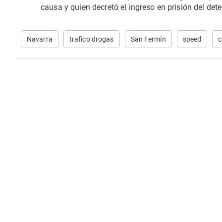
causa y quien decretó el ingreso en prisión del dete
Navarra
trafico drogas
San Fermín
speed
c