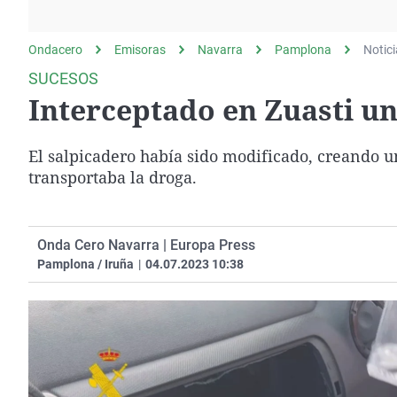
La rosa de los vientos
Caso
Extremadura
Gente viajera
Retornados
Galicia
Ondacero
Emisoras
Navarra
Pamplona
Notic
Como el perro y el
Equipo de investigación
La Rioja
SUCESOS
gato
Interceptado en Zuasti un
Operación Viuda
Navarra
Negra
País Vasco
El salpicadero había sido modificado, creando u
transportaba la droga.
Onda Cero Navarra | Europa Press
Pamplona / Iruña
|
04.07.2023 10:38