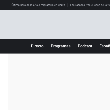
Última hora de la crisis migratoria en Ceuta
Las razones tras el cese de la f
Directo
Programas
Podcast
Espa
Más de uno
Los Perseguidos
Andalucía
Por fin
Malas decisiones
Aragón
Julia en la onda
Expedientes del más allá
Baleares
La brújula
El viaje del Guernica
Cantabria
Radioestadio
Invisibles
Cataluña
Radioestadio noche
Prohibido morirse
Comunidad de M
El colegio invisible
Esto no ha pasado
Comunitat Vale