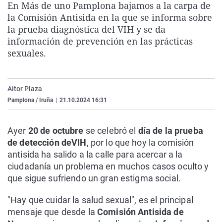
En Más de uno Pamplona bajamos a la carpa de
La rosa de los vientos
Caso
Extremadura
Virales
la Comisión Antisida en la que se informa sobre
Gente viajera
Retornados
Galicia
Televisión
la prueba diagnóstica del VIH y se da
información de prevención en las prácticas
Como el perro y el gat
Equipo de investigaci
La Rioja
Elecciones
sexuales.
Operación Viuda Negr
Navarra
País Vasco
Aitor Plaza
Pamplona / Iruña
|
21.10.2024 16:31
Ayer
20 de octubre
se celebró el
día de la prueba
de detección de
VIH
, por lo que hoy la comisión
antisida ha salido a la calle para acercar a la
ciudadanía un problema en muchos casos oculto y
que sigue sufriendo un gran estigma social.
"Hay que cuidar la salud sexual", es el principal
mensaje que desde la
Comisión Antisida de