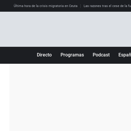
Última hora de la crisis migratoria en Ceuta
Las razones tras el cese de la f
Directo
Programas
Podcast
Espa
Más de uno
Los Perseguidos
Andalucía
Por fin
Malas decisiones
Aragón
Julia en la onda
Expedientes del más allá
Baleares
La brújula
El viaje del Guernica
Cantabria
Radioestadio
Invisibles
Cataluña
Radioestadio noche
Prohibido morirse
Comunidad de M
El colegio invisible
Esto no ha pasado
Comunitat Vale