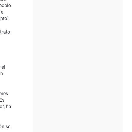
tocolo
le
nto”.
trato
 el
an
ores
 Es
o", ha
ión se