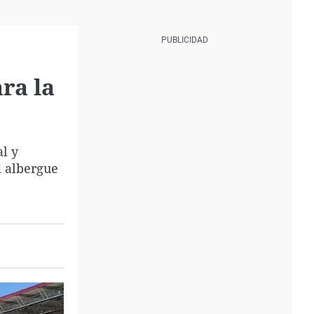
ra la
l y
d albergue