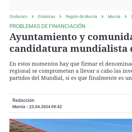
La rosa de los vientos
Caso
Extremadura
Gente viajera
Retornados
Galicia
Ondacero
Emisoras
Región de Murcia
Murcia
Como el perro y el
Equipo de investigación
La Rioja
PROBLEMAS DE FINANCIACIÓN
gato
Ayuntamiento y comunidad
Operación Viuda
Navarra
Negra
País Vasco
candidatura mundialista 
En estos momentos hay que firmar el denominado
regional se comprometan a llevar a cabo las inv
partidos del Mundial, si es que finalmente es un
Redacción
Murcia
|
23.04.2024 09:42