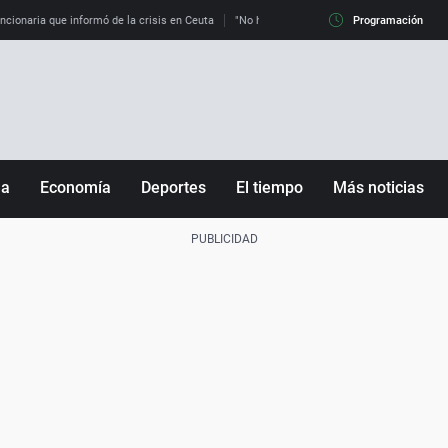
uncionaria que informó de la crisis en Ceuta
"No hay mafias, que no nos engañen": exper
Programación
ña
Economía
Deportes
El tiempo
Más noticias
Fútbol
Sociedad
Baloncesto
Mundo
Tenis
Salud
Motor
Cultura
Ciencia y Tecnología
adrid
Gastronomía
nciana
Medio ambiente