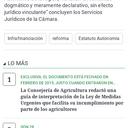
dogmático y meramente declarativo, sin efecto
jurídico vinculante” concluyen los Servicios
Jurídicos de la Cámara.
Infrafinanciación
reforma
Estatuto Autonomía
LO MÁS
EXCLUSIVA. EL DOCUMENTO ESTÁ FECHADO EN
FEBRERO DE 2019, JUSTO CUANDO ENTRARON EN
VIGOR LAS MEDIDAS DE LA CITADA LEY EN LA
La Consejería de Agricultura redactó una
DENOMINADA ÁREA I, LA MÁS CERCANA AL MAR MENOR.
guía de interpretación de la Ley de Medidas
Urgentes que facilita su incumplimiento por
parte de los agricultores
SON 28