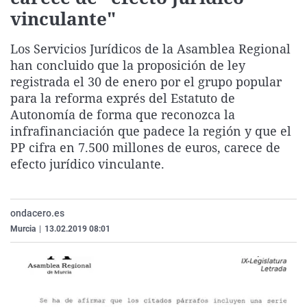
La rosa de los vientos
Caso
Extremadura
Virales
vinculante"
Gente viajera
Retornados
Galicia
Televisión
Los Servicios Jurídicos de la Asamblea Regional
Como el perro y el gat
Equipo de investigaci
La Rioja
Elecciones
han concluido que la proposición de ley
registrada el 30 de enero por el grupo popular
Operación Viuda Negr
Navarra
para la reforma exprés del Estatuto de
País Vasco
Autonomía de forma que reconozca la
infrafinanciación que padece la región y que el
PP cifra en 7.500 millones de euros, carece de
efecto jurídico vinculante.
ondacero.es
Murcia
|
13.02.2019 08:01