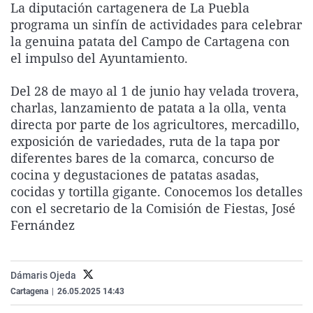
La diputación cartagenera de La Puebla
La rosa de los vientos
Caso
Extremadura
Virales
programa un sinfín de actividades para celebrar
Gente viajera
Retornados
Galicia
Televisión
la genuina patata del Campo de Cartagena con
el impulso del Ayuntamiento.
Como el perro y el gat
Equipo de investigaci
La Rioja
Elecciones
Operación Viuda Negr
Navarra
Del 28 de mayo al 1 de junio hay velada trovera,
charlas, lanzamiento de patata a la olla, venta
País Vasco
directa por parte de los agricultores, mercadillo,
exposición de variedades, ruta de la tapa por
diferentes bares de la comarca, concurso de
cocina y degustaciones de patatas asadas,
cocidas y tortilla gigante. Conocemos los detalles
con el secretario de la Comisión de Fiestas, José
Fernández
Dámaris Ojeda
Cartagena
|
26.05.2025 14:43