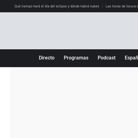
Qué tiempo hará el día del eclipse y dónde habrá nubes
Las horas de locura qu
Directo
Programas
Podcast
Espa
Más de uno
Los Perseguidos
Andalucía
Por fin
Malas decisiones
Aragón
Julia en la onda
Expedientes del más allá
Baleares
La brújula
El viaje del Guernica
Cantabria
Radioestadio
Invisibles
Cataluña
Radioestadio noche
Prohibido morirse
Comunidad de M
El colegio invisible
Esto no ha pasado
Comunitat Vale