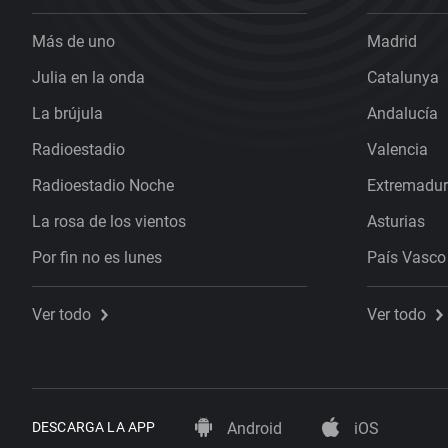
Más de uno
Madrid
Julia en la onda
Catalunya
La brújula
Andalucía
Radioestadio
Valencia
Radioestadio Noche
Extremadu
La rosa de los vientos
Asturias
Por fin no es lunes
País Vasco
Ver todo
Ver todo
DESCARGA LA APP
Android
iOS