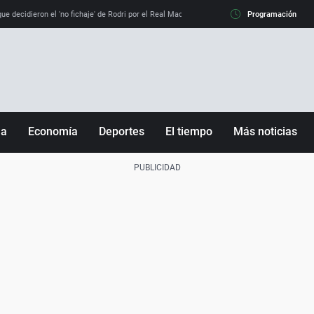
e decidieron el 'no fichaje' de Rodri por el Real Madrid y su 'sí' al Barça
Programación
La llamada de
ña
Economía
Deportes
El tiempo
Más noticias
Fútbol
Sociedad
Baloncesto
Mundo
Tenis
Salud
Motor
Cultura
Ciencia y Tecnología
adrid
Gastronomía
nciana
Medio ambiente