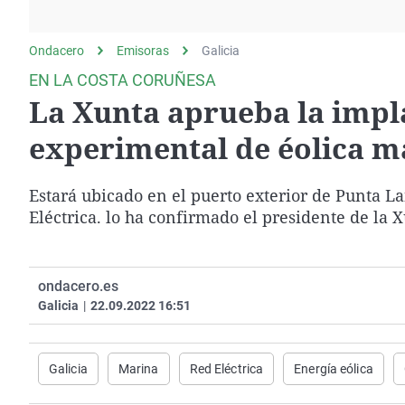
La rosa de los vientos
Caso
Extremadura
Gente viajera
Retornados
Galicia
Ondacero
Emisoras
Galicia
Como el perro y el
Equipo de investigación
La Rioja
EN LA COSTA CORUÑESA
gato
La Xunta aprueba la impl
Operación Viuda
Navarra
Negra
País Vasco
experimental de éolica m
Estará ubicado en el puerto exterior de Punta L
Eléctrica. lo ha confirmado el presidente de la 
ondacero.es
Galicia
|
22.09.2022 16:51
Galicia
Marina
Red Eléctrica
Energía eólica