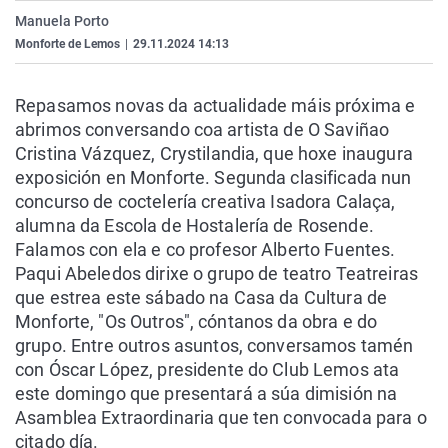
La rosa de los vientos
Caso
Extremadura
Virales
Manuela Porto
Monforte de Lemos
|
29.11.2024 14:13
Gente viajera
Retornados
Galicia
Televisión
Como el perro y el gat
Equipo de investigaci
La Rioja
Elecciones
Repasamos novas da actualidade máis próxima e
Operación Viuda Negr
Navarra
abrimos conversando coa artista de O Saviñao
Cristina Vázquez, Crystilandia, que hoxe inaugura
País Vasco
exposición en Monforte. Segunda clasificada nun
concurso de coctelería creativa Isadora Calaça,
alumna da Escola de Hostalería de Rosende.
Falamos con ela e co profesor Alberto Fuentes.
Paqui Abeledos dirixe o grupo de teatro Teatreiras
que estrea este sábado na Casa da Cultura de
Monforte, "Os Outros", cóntanos da obra e do
grupo. Entre outros asuntos, conversamos tamén
con Óscar López, presidente do Club Lemos ata
este domingo que presentará a súa dimisión na
Asamblea Extraordinaria que ten convocada para o
citado día.