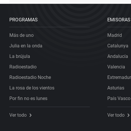
PROGRAMAS
EMISORAS
Más de uno
Madrid
Julia en la onda
Catalunya
La brújula
Andalucía
Radioestadio
Valencia
Radioestadio Noche
Extremadu
La rosa de los vientos
Asturias
Por fin no es lunes
País Vasco
Ver todo
Ver todo