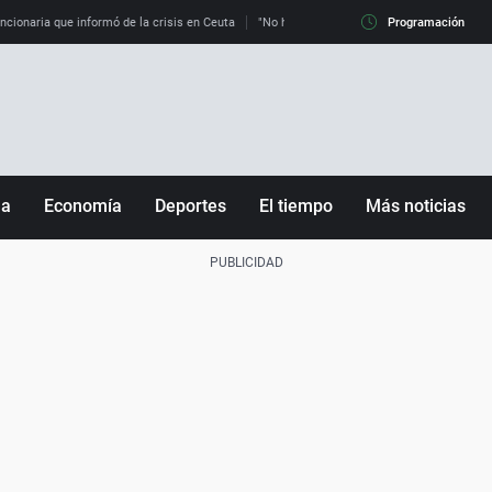
uncionaria que informó de la crisis en Ceuta
"No hay mafias, que no nos engañen": exper
Programación
ña
Economía
Deportes
El tiempo
Más noticias
Fútbol
Sociedad
Baloncesto
Mundo
Tenis
Salud
Motor
Cultura
Ciencia y Tecnología
adrid
Gastronomía
nciana
Medio ambiente