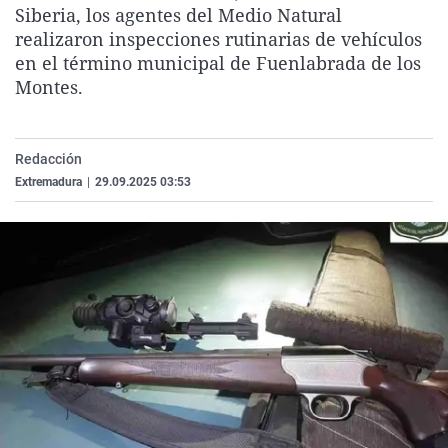
Siberia, los agentes del Medio Natural
La rosa de los vientos
Caso
Extremadura
Virales
realizaron inspecciones rutinarias de vehículos
Gente viajera
Retornados
Galicia
Televisión
en el término municipal de Fuenlabrada de los
Montes.
Como el perro y el gat
Equipo de investigaci
La Rioja
Elecciones
Operación Viuda Negr
Navarra
País Vasco
Redacción
Extremadura
|
29.09.2025 03:53