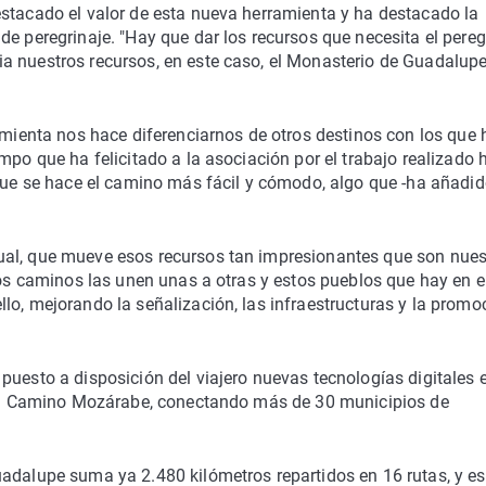
estacado el valor de esta nueva herramienta y ha destacado la
e peregrinaje. "Hay que dar los recursos que necesita el pereg
a nuestros recursos, en este caso, el Monasterio de Guadalupe
ramienta nos hace diferenciarnos de otros destinos con los que 
mpo que ha felicitado a la asociación por el trabajo realizado 
 que se hace el camino más fácil y cómodo, algo que -ha añadido
ual, que mueve esos recursos tan impresionantes que son nues
tos caminos las unen unas a otras y estos pueblos que hay en e
lo, mejorando la señalización, las infraestructuras y la promo
puesto a disposición del viajero nuevas tecnologías digitales 
y el Camino Mozárabe, conectando más de 30 municipios de
uadalupe suma ya 2.480 kilómetros repartidos en 16 rutas, y es