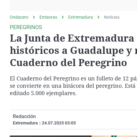
La rosa de los vientos
Caso
Extremadura
Gente viajera
Retornados
Galicia
Ondacero
Emisoras
Extremadura
Noticias
Como el perro y el
Equipo de investigación
La Rioja
PEREGRINOS
gato
La Junta de Extremadura 
Operación Viuda
Navarra
Negra
País Vasco
históricos a Guadalupe y 
Cuaderno del Peregrino
El Cuaderno del Peregrino es un folleto de 12 pá
se convierte en una bitácora del peregrino. Está
editado 5.000 ejemplares.
Redacción
Extremadura
|
24.07.2025 03:05