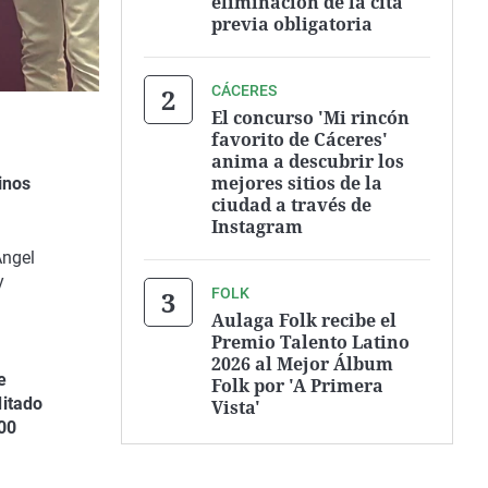
eliminación de la cita
previa obligatoria
CÁCERES
El concurso 'Mi rincón
favorito de Cáceres'
anima a descubrir los
mejores sitios de la
inos
ciudad a través de
Instagram
Ángel
y
FOLK
Aulaga Folk recibe el
Premio Talento Latino
2026 al Mejor Álbum
e
Folk por 'A Primera
ditado
Vista'
000