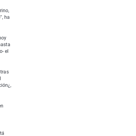
rino,
", ha
hoy
hasta
- el
tras
l
ción¿,
en
tá