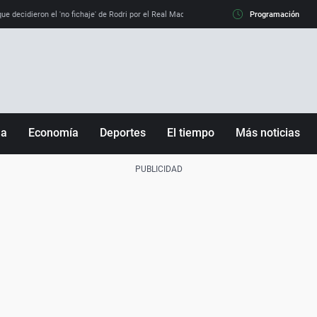
e decidieron el 'no fichaje' de Rodri por el Real Madrid y su 'sí' al Barça
Programación
La llamada de
ña
Economía
Deportes
El tiempo
Más noticias
Fútbol
Sociedad
Baloncesto
Mundo
Tenis
Salud
Motor
Cultura
Ciencia y Tecnología
adrid
Gastronomía
nciana
Medio ambiente