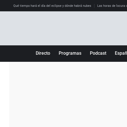
Qué tiempo hará el día del eclipse y dónde habrá nubes
Las horas de locura qu
Directo
Programas
Podcast
Espa
Más de uno
Los Perseguidos
Andalucía
Por fin
Malas decisiones
Aragón
Julia en la onda
Expedientes del más allá
Baleares
La brújula
El viaje del Guernica
Cantabria
Radioestadio
Invisibles
Cataluña
Radioestadio noche
Prohibido morirse
Comunidad de M
El colegio invisible
Esto no ha pasado
Comunitat Vale