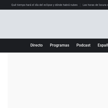
Qué tiempo hará el día del eclipse y dónde habrá nubes
Las horas de locura qu
Directo
Programas
Podcast
Espa
Más de uno
Los Perseguidos
Andalucía
Por fin
Malas decisiones
Aragón
Julia en la onda
Expedientes del más allá
Baleares
La brújula
El viaje del Guernica
Cantabria
Radioestadio
Invisibles
Cataluña
Radioestadio noche
Prohibido morirse
Comunidad de M
El colegio invisible
Esto no ha pasado
Comunitat Vale