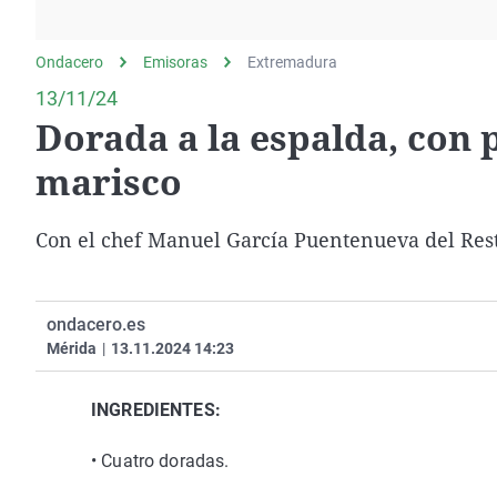
La rosa de los vientos
Caso
Extremadura
Gente viajera
Retornados
Galicia
Ondacero
Emisoras
Extremadura
Como el perro y el
Equipo de investigación
La Rioja
13/11/24
gato
Dorada a la espalda, con 
Operación Viuda
Navarra
Negra
País Vasco
marisco
Con el chef Manuel García Puentenueva del Res
ondacero.es
Mérida
|
13.11.2024 14:23
INGREDIENTES:
•
Cuatro doradas.