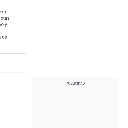
con
gotas
no y
a de