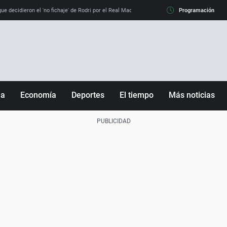
e decidieron el 'no fichaje' de Rodri por el Real Madrid y su 'sí' al Barça
Programación
La llamada de
ña
Economía
Deportes
El tiempo
Más noticias
Fútbol
Sociedad
Baloncesto
Mundo
Tenis
Salud
Motor
Cultura
Ciencia y Tecnología
adrid
Gastronomía
nciana
Medio ambiente