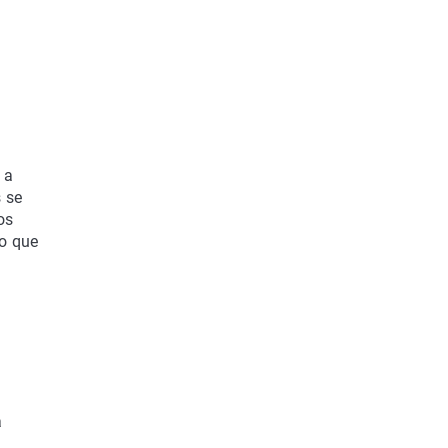
 a
 se
os
lo que
a