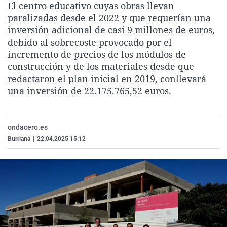
El centro educativo cuyas obras llevan
La rosa de los vientos
Caso
Extremadura
Virales
paralizadas desde el 2022 y que requerían una
Gente viajera
Retornados
Galicia
Televisión
inversión adicional de casi 9 millones de euros,
debido al sobrecoste provocado por el
Como el perro y el gat
Equipo de investigaci
La Rioja
Elecciones
incremento de precios de los módulos de
Operación Viuda Negr
Navarra
construcción y de los materiales desde que
redactaron el plan inicial en 2019, conllevará
País Vasco
una inversión de 22.175.765,52 euros.
ondacero.es
Burriana
|
22.04.2025 15:12