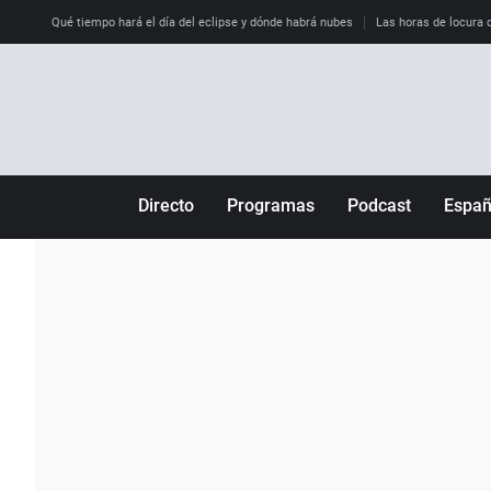
Qué tiempo hará el día del eclipse y dónde habrá nubes
Las horas de locura qu
Directo
Programas
Podcast
Espa
Más de uno
Los Perseguidos
Andalucía
Por fin
Malas decisiones
Aragón
Julia en la onda
Expedientes del más allá
Baleares
La brújula
El viaje del Guernica
Cantabria
Radioestadio
Invisibles
Cataluña
Radioestadio noche
Prohibido morirse
Comunidad de M
El colegio invisible
Esto no ha pasado
Comunitat Vale