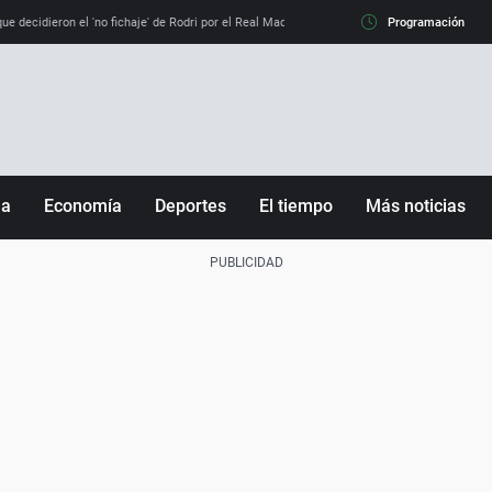
e decidieron el 'no fichaje' de Rodri por el Real Madrid y su 'sí' al Barça
Programación
La llamada de
ña
Economía
Deportes
El tiempo
Más noticias
Fútbol
Sociedad
Baloncesto
Mundo
Tenis
Salud
Motor
Cultura
Ciencia y Tecnología
adrid
Gastronomía
nciana
Medio ambiente