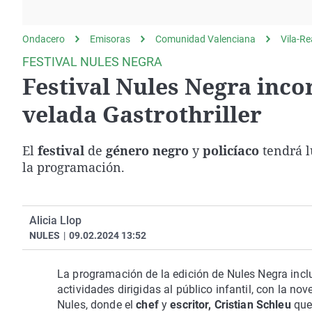
La rosa de los vientos
Caso
Extremadura
Gente viajera
Retornados
Galicia
Ondacero
Emisoras
Comunidad Valenciana
Vila-Re
Como el perro y el
Equipo de investigación
La Rioja
FESTIVAL NULES NEGRA
gato
Festival Nules Negra inc
Operación Viuda
Navarra
Negra
País Vasco
velada Gastrothriller
El
festival
de
género negro
y
policíaco
tendrá l
la programación.
Alicia Llop
NULES
|
09.02.2024 13:52
La programación de la edición de Nules Negra inclu
actividades dirigidas al público infantil, con la no
Nules, donde el
chef
y
escritor,
Cristian Schleu
que