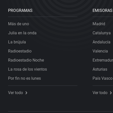
PROGRAMAS
EMISORAS
Más de uno
Madrid
Julia en la onda
Catalunya
La brújula
Andalucía
Radioestadio
Valencia
Radioestadio Noche
Extremadu
La rosa de los vientos
Asturias
Por fin no es lunes
País Vasco
Ver todo
Ver todo