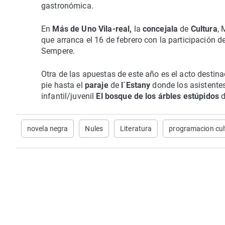
gastronómica.
En
Más de Uno Vila-real,
la
concejala
de
Cultura
, 
que arranca el 16 de febrero con la participación d
Sempere.
Otra de las apuestas de este año es el acto destin
pie hasta el
paraje
de
l´Estany
donde los asistentes
infantil/juvenil
El bosque de los árbles estúpidos
d
novela negra
Nules
Literatura
programacion cul