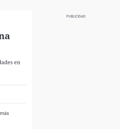
una
edades en
demás