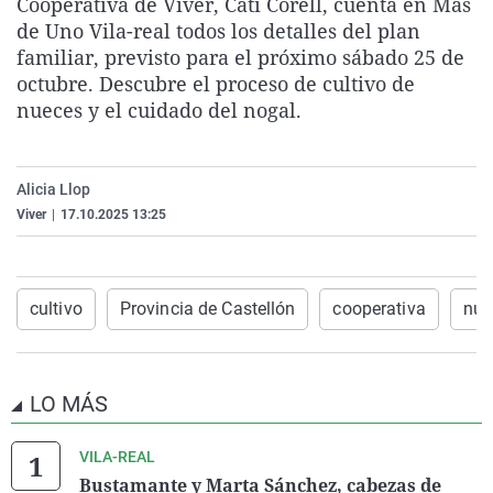
Cooperativa de Viver, Cati Corell, cuenta en Más
La rosa de los vientos
Caso
Extremadura
Virales
de Uno Vila-real todos los detalles del plan
familiar, previsto para el próximo sábado 25 de
Gente viajera
Retornados
Galicia
Televisión
octubre. Descubre el proceso de cultivo de
Como el perro y el gat
Equipo de investigaci
La Rioja
Elecciones
nueces y el cuidado del nogal.
Operación Viuda Negr
Navarra
País Vasco
Alicia Llop
Viver
|
17.10.2025 13:25
cultivo
Provincia de Castellón
cooperativa
nue
LO MÁS
VILA-REAL
Bustamante y Marta Sánchez, cabezas de