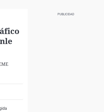
áfico
onle
LEME
gida