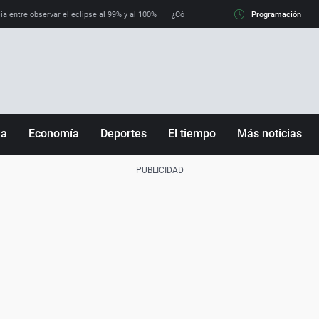
ia entre observar el eclipse al 99% y al 100%
¿Cómo es llegar a Italia con controles fro
Programación
ña
Economía
Deportes
El tiempo
Más noticias
Fútbol
Sociedad
Baloncesto
Mundo
Tenis
Salud
Motor
Cultura
Ciencia y Tecnología
adrid
Gastronomía
nciana
Medio ambiente