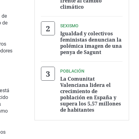
frente al cambio
climático
 de
o de
SEXISMO
Igualdad y colectivos
feministas denuncian la
ros
polémica imagen de una
edores
penya de Sagunt
POBLACIÓN
La Comunitat
Valenciana lidera el
 está
crecimiento de
población en España y
cido
supera los 5,57 millones
s
de habitantes
ismo
los