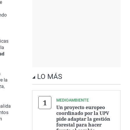
e
undo
a
icas
la
ad
n
LO MÁS
e la
za,
MEDIOAMBIENTE
salida
Un proyecto europeo
intos
coordinado por la UPV
pide adaptar la gestión
án
forestal para hacer