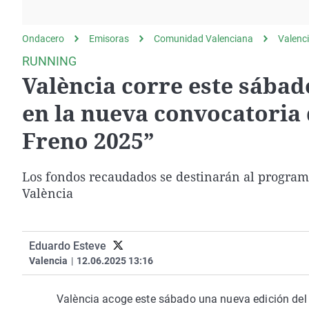
La rosa de los vientos
Caso
Extremadura
Gente viajera
Retornados
Galicia
Ondacero
Emisoras
Comunidad Valenciana
Valenc
Como el perro y el
Equipo de investigación
La Rioja
RUNNING
gato
València corre este sábado
Operación Viuda
Navarra
Negra
País Vasco
en la nueva convocatoria 
Freno 2025”
Los fondos recaudados se destinarán al programa
València
Eduardo Esteve
Valencia
|
12.06.2025 13:16
València acoge este sábado una nueva edición del ci