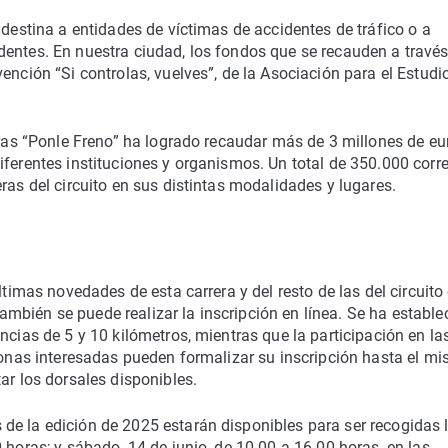
 destina a entidades de víctimas de accidentes de tráfico o a
dentes. En nuestra ciudad, los fondos que se recauden a través
ención “Si controlas, vuelves”, de la Asociación para el Estudi
reras “Ponle Freno” ha logrado recaudar más de 3 millones de eu
iferentes instituciones y organismos. Un total de 350.000 corr
ras del circuito en sus distintas modalidades y lugares.
ltimas novedades de esta carrera y del resto de las del circuito
bién se puede realizar la inscripción en línea. Se ha estable
ncias de 5 y 10 kilómetros, mientras que la participación en la
rsonas interesadas pueden formalizar su inscripción hasta el m
ar los dorsales disponibles.
de la edición de 2025 estarán disponibles para ser recogidas 
 horas; y sábado, 14 de junio, de 10.00 a 16.00 horas, en las