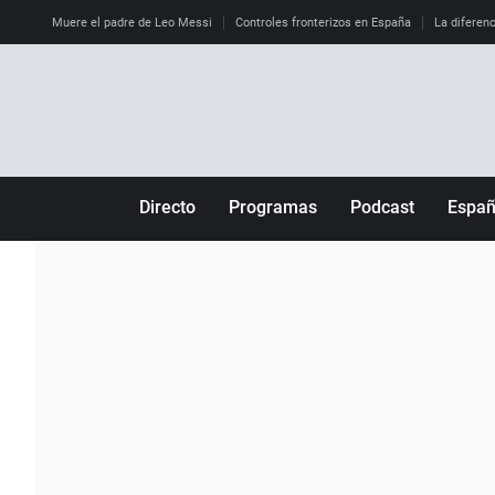
Muere el padre de Leo Messi
Controles fronterizos en España
La diferenc
Directo
Programas
Podcast
Espa
Más de uno
Los Perseguidos
Andalucía
Por fin
Malas decisiones
Aragón
Julia en la onda
Expedientes del más allá
Baleares
La brújula
El viaje del Guernica
Cantabria
Radioestadio
Invisibles
Cataluña
Radioestadio noche
Prohibido morirse
Comunidad de M
El colegio invisible
Esto no ha pasado
Comunitat Vale