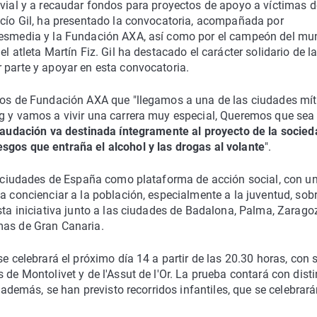
 vial y a recaudar fondos para proyectos de apoyo a víctimas d
ocío Gil, ha presentado la convocatoria, acompañada por
tresmedia y la Fundación AXA, así como por el campeón del m
l atleta Martín Fiz. Gil ha destacado el carácter solidario de l
 parte y apoyar en esta convocatoria.
udios de Fundación AXA que "llegamos a una de las ciudades mít
ng y vamos a vivir una carrera muy especial, Queremos que sea 
audación va destinada íntegramente al proyecto de la socied
sgos que entraña el alcohol y las drogas al volante
".
es ciudades de España como plataforma de acción social, con u
a concienciar a la población, especialmente a la juventud, sobr
sta iniciativa junto a las ciudades de Badalona, Palma, Zarago
mas de Gran Canaria.
e celebrará el próximo día 14 a partir de las 20.30 horas, con 
 de Montolivet y de l'Assut de l'Or. La prueba contará con dist
, además, se han previsto recorridos infantiles, que se celebrar