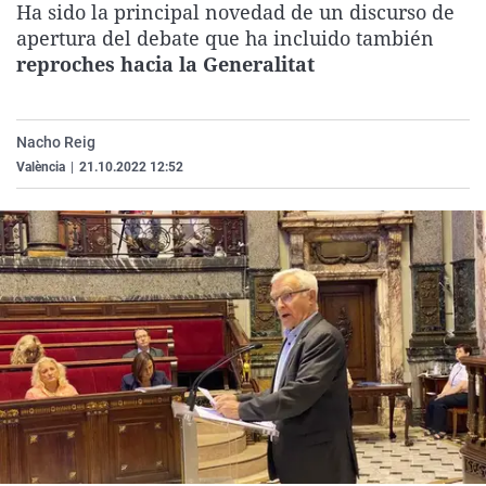
Ha sido la principal novedad de un discurso de
La rosa de los vientos
Caso
Extremadura
Virales
apertura del debate que ha incluido también
Gente viajera
Retornados
Galicia
Televisión
reproches hacia la Generalitat
Como el perro y el gat
Equipo de investigaci
La Rioja
Elecciones
Operación Viuda Negr
Navarra
Nacho Reig
València
|
21.10.2022 12:52
País Vasco