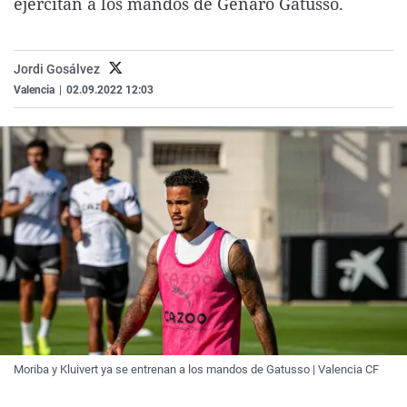
ejercitan a los mandos de Genaro Gatusso.
La rosa de los vientos
Caso
Extremadura
Virales
Gente viajera
Retornados
Galicia
Televisión
Jordi Gosálvez
Como el perro y el gat
Equipo de investigaci
La Rioja
Elecciones
Valencia
|
02.09.2022 12:03
Operación Viuda Negr
Navarra
País Vasco
Moriba y Kluivert ya se entrenan a los mandos de Gatusso | Valencia CF