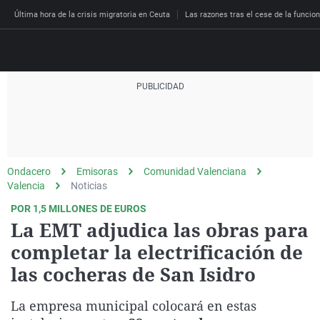
Última hora de la crisis migratoria en Ceuta
Las razones tras el cese de la funcion
Directo
Programas
Podcast
Más de uno
Los Perseguidos
Andalucía
Fútbol
Sociedad
Ondacero
Emisoras
Comunidad Valenciana
España
Por fin
Malas decisiones
Aragón
Baloncesto
Mundo
Valencia
Noticias
Economía
Julia en la onda
Expedientes del más a
Baleares
Tenis
Salud
POR 1,5 MILLONES DE EUROS
La EMT adjudica las obras para
Deportes
La brújula
El viaje del Guernica
Cantabria
Motor
Cultura
completar la electrificación de
El tiempo
Radioestadio
Invisibles
Cataluña
Ciencia y Tecnología
las cocheras de San Isidro
Más noticias
Radioestadio noche
Prohibido morirse
Comunidad de Madrid
Gastronomía
La empresa municipal colocará en estas
El colegio invisible
Esto no ha pasado
Comunitat Valenciana
Medio ambiente