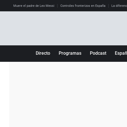
Muere el padre de Leo Messi
Controles fronterizos en España
La diferenc
Directo
Programas
Podcast
Espa
Más de uno
Los Perseguidos
Andalucía
Por fin
Malas decisiones
Aragón
Julia en la onda
Expedientes del más allá
Baleares
La brújula
El viaje del Guernica
Cantabria
Radioestadio
Invisibles
Cataluña
Radioestadio noche
Prohibido morirse
Comunidad de M
El colegio invisible
Esto no ha pasado
Comunitat Vale