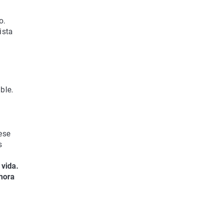
o.
ista
ble.
ese
s
 vida.
ahora