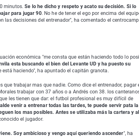
20 minutos.
Se lo he dicho y respeto y acato su decisión. Si lo
bajar para jugar 90
. No he de tener el ego por encima del equip
on las decisiones del entrenador", ha comentado el centrocamp
ituación económica "me consta que están haciendo todo lo posi
vila esta buscando el bien del Levante UD y ha puesto su
e está haciendo", ha apuntado el capitán granota.
s que trabajar mas que nadie. Como dice el entrenador, pagar 
 Morales trabajar con 37 años o a Andrés con 38. los canterano
e les tienen que dar: el futbol profesional es muy difícil de
de venir a entrenar todas las tardes, te puede servir pata la
lleguen los mas posibles. Antes se utilizaba más la cartera y 
econocido el jugador.
 viene. Soy ambicioso y vengo aquí queriendo ascender
", ha