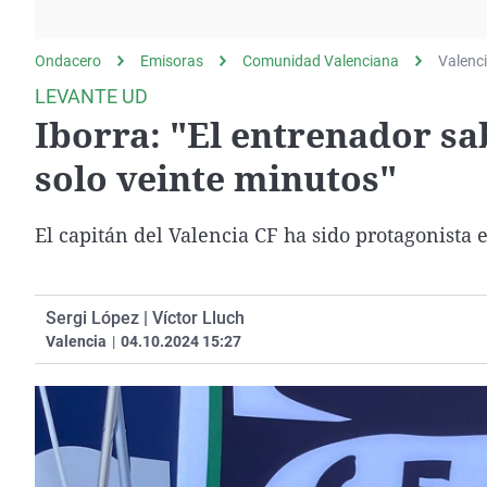
La rosa de los vientos
Caso
Extremadura
Gente viajera
Retornados
Galicia
Ondacero
Emisoras
Comunidad Valenciana
Valenc
Como el perro y el
Equipo de investigación
La Rioja
LEVANTE UD
gato
Iborra: "El entrenador s
Operación Viuda
Navarra
Negra
País Vasco
solo veinte minutos"
El capitán del Valencia CF ha sido protagonista 
Sergi López | Víctor Lluch
Valencia
|
04.10.2024 15:27