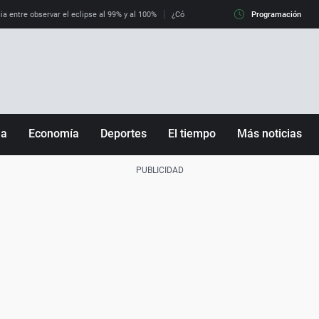
ia entre observar el eclipse al 99% y al 100%
¿Cómo es llegar a Italia con controles fro
Programación
ña
Economía
Deportes
El tiempo
Más noticias
Fútbol
Sociedad
Baloncesto
Mundo
Tenis
Salud
Motor
Cultura
Ciencia y Tecnología
adrid
Gastronomía
nciana
Medio ambiente