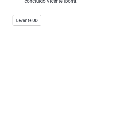
concluido Vicente Iborra.
Levante UD