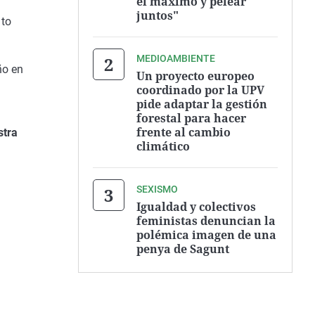
el máximo y pelear
juntos"
nto
MEDIOAMBIENTE
ño en
Un proyecto europeo
coordinado por la UPV
pide adaptar la gestión
forestal para hacer
frente al cambio
stra
climático
SEXISMO
Igualdad y colectivos
feministas denuncian la
polémica imagen de una
penya de Sagunt