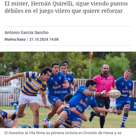
El míster, Hernán Quirelli, sigue viendo puntos
La rosa de los vientos
Caso
Extremadura
Virales
débiles en el juego vilero que quiere reforzar
Gente viajera
Retornados
Galicia
Televisión
Como el perro y el gat
Equipo de investigaci
La Rioja
Elecciones
Antonio García Sancho
Operación Viuda Negr
Navarra
Marina Baixa
|
21.10.2024 14:08
País Vasco
El Huesitos la Vila firma su primera victoria en División de Honor y se