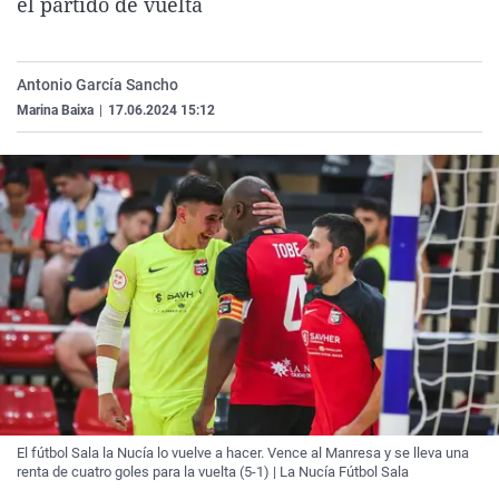
el partido de vuelta
La rosa de los vientos
Caso
Extremadura
Virales
Gente viajera
Retornados
Galicia
Televisión
Antonio García Sancho
Como el perro y el gat
Equipo de investigaci
La Rioja
Elecciones
Marina Baixa
|
17.06.2024 15:12
Operación Viuda Negr
Navarra
País Vasco
El fútbol Sala la Nucía lo vuelve a hacer. Vence al Manresa y se lleva una
renta de cuatro goles para la vuelta (5-1) | La Nucía Fútbol Sala