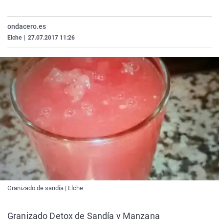
La rosa de los vientos
Caso
Extremadura
Virales
Gente viajera
Retornados
Galicia
Televisión
ondacero.es
Elche
|
27.07.2017 11:26
Como el perro y el gat
Equipo de investigaci
La Rioja
Elecciones
Operación Viuda Negr
Navarra
País Vasco
Granizado de sandía | Elche
Granizado Detox de Sandía y Manzana