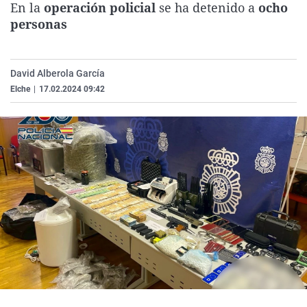
En la
operación policial
se ha detenido a
ocho
La rosa de los vientos
Caso
Extremadura
Virales
personas
Gente viajera
Retornados
Galicia
Televisión
Como el perro y el gat
Equipo de investigaci
La Rioja
Elecciones
David Alberola García
Operación Viuda Negr
Navarra
Elche
|
17.02.2024 09:42
País Vasco