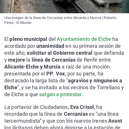
Una imagen de la línea de Cercanías entre Alicante y Murcia | Roberto
Pérez.- El Mundo
El
pleno municipal
del
Ayuntamiento de Elche
ha
acordado por
unanimidad
en su primera sesión de
este año,
solicitar al Gobierno central
que defienda
y
mejore
la
línea de Cercanías
de Renfe entre
Alicante-Elche y Murcia
a raíz de una moción
presentada por el
PP
.
Vox
, por su parte, ha
destacado la larga lista de “
agravios y ninguneos a
Elche
”, y se ha invitado a los vecinos de Torrellano y
de Elche a que
salgan a protestar
.
La portavoz de Ciudadanos,
Eva Crisol
, ha
recordado que la línea de
Cercanías
es “una línea
tercermundista” y que con los nuevos trenes
Avant
los ilicitanos deben ahora dirigirse a la estación de