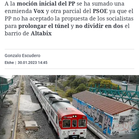
A la
moción inicial del PP
se ha sumado una
La rosa de los vientos
Caso
Extremadura
Virales
enmienda
Vox
y otra parcial del
PSOE
ya que el
Gente viajera
Retornados
Galicia
Televisión
PP no ha aceptado la propuesta de los socialistas
para
prolongar el túnel
y
no dividir en dos
el
Como el perro y el gat
Equipo de investigaci
La Rioja
Elecciones
barrio de
Altabix
Operación Viuda Negr
Navarra
País Vasco
Gonzalo Escudero
Elche
|
30.01.2023 14:45