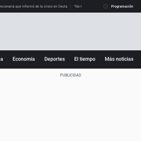
uncionaria que informó de la crisis en Ceuta
"No hay mafias, que no nos engañen": exper
Programación
ña
Economía
Deportes
El tiempo
Más noticias
Fútbol
Sociedad
Baloncesto
Mundo
Tenis
Salud
Motor
Cultura
Ciencia y Tecnología
adrid
Gastronomía
nciana
Medio ambiente