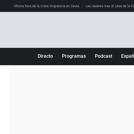
Última hora de la crisis migratoria en Ceuta
Las razones tras el cese de la f
Directo
Programas
Podcast
Espa
Más de uno
Los Perseguidos
Andalucía
Por fin
Malas decisiones
Aragón
Julia en la onda
Expedientes del más allá
Baleares
La brújula
El viaje del Guernica
Cantabria
Radioestadio
Invisibles
Cataluña
Radioestadio noche
Prohibido morirse
Comunidad de M
El colegio invisible
Esto no ha pasado
Comunitat Vale