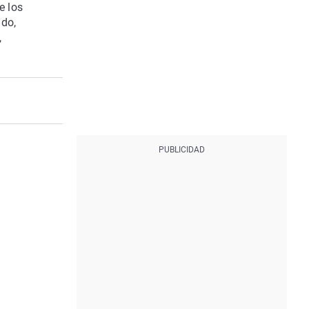
e los
ado,
,