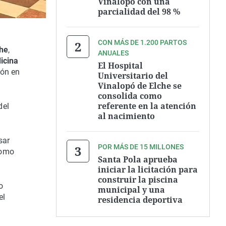
Vinalopó con una
parcialidad del 98 %
CON MÁS DE 1.200 PARTOS
che
,
ANUALES
icina
El Hospital
ión en
Universitario del
Vinalopó de Elche se
consolida como
referente en la atención
del
al nacimiento
sar
POR MÁS DE 15 MILLONES
como
Santa Pola aprueba
iniciar la licitación para
construir la piscina
o
municipal y una
el
residencia deportiva