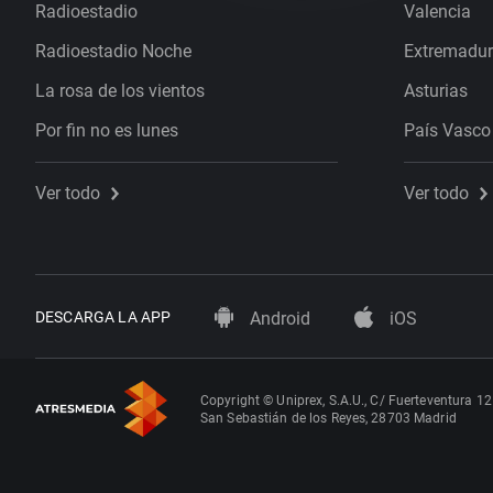
Radioestadio
Valencia
Radioestadio Noche
Extremadu
La rosa de los vientos
Asturias
Por fin no es lunes
País Vasco
Ver todo
Ver todo
DESCARGA LA APP
Android
iOS
Copyright © Uniprex, S.A.U., C/ Fuerteventura 12
San Sebastián de los Reyes, 28703 Madrid