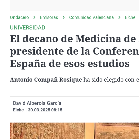
La rosa de los vientos
Caso
Extremadura
Gente viajera
Retornados
Galicia
Ondacero
Emisoras
Comunidad Valenciana
Elche
Como el perro y el
Equipo de investigación
La Rioja
UNIVERSIDAD
gato
El decano de Medicina de 
Operación Viuda
Navarra
Negra
País Vasco
presidente de la Conferen
España de esos estudios
Antonio Compañ
Rosique
ha sido elegido con e
David Alberola García
Elche
|
30.03.2025 08:15