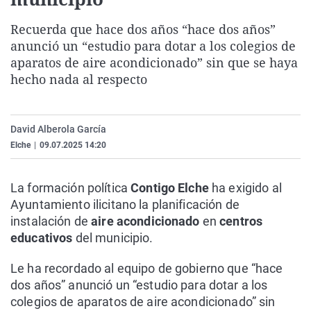
La rosa de los vientos
Caso
Extremadura
Virales
Recuerda que hace dos años “hace dos años”
Gente viajera
Retornados
Galicia
Televisión
anunció un “estudio para dotar a los colegios de
Como el perro y el gat
Equipo de investigaci
La Rioja
Elecciones
aparatos de aire acondicionado” sin que se haya
hecho nada al respecto
Operación Viuda Negr
Navarra
País Vasco
David Alberola García
Elche
|
09.07.2025 14:20
La formación política
Contigo Elche
ha exigido al
Ayuntamiento ilicitano la planificación de
instalación de
aire acondicionado
en
centros
educativos
del municipio.
Le ha recordado al equipo de gobierno que “hace
dos años” anunció un “estudio para dotar a los
colegios de aparatos de aire acondicionado” sin