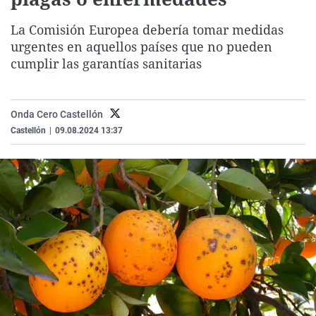
La rosa de los vientos
Caso
Extremadura
Virales
La Comisión Europea debería tomar medidas
Gente viajera
Retornados
Galicia
Televisión
urgentes en aquellos países que no pueden
Como el perro y el gat
Equipo de investigaci
La Rioja
Elecciones
cumplir las garantías sanitarias
Operación Viuda Negr
Navarra
País Vasco
Onda Cero Castellón
Castellón
|
09.08.2024 13:37