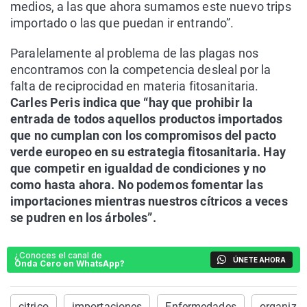
medios, a las que ahora sumamos este nuevo trips
importado o las que puedan ir entrando”.
Paralelamente al problema de las plagas nos
encontramos con la competencia desleal por la
falta de reciprocidad en materia fitosanitaria.
Carles Peris indica que “hay que prohibir la
entrada de todos aquellos productos importados
que no cumplan con los compromisos del pacto
verde europeo en su estrategia fitosanitaria. Hay
que competir en igualdad de condiciones y no
como hasta ahora. No podemos fomentar las
importaciones mientras nuestros cítricos a veces
se pudren en los árboles”.
¿Conoces el canal de
ÚNETE AHORA
Onda Cero en WhatsApp?
citrico
importaciones
Enfermedades
organizac