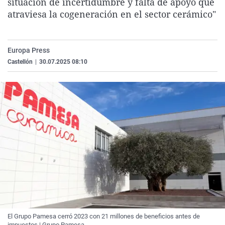
situación de incertidumbre y falta de apoyo que
La rosa de los vientos
Caso
Extremadura
Virales
atraviesa la cogeneración en el sector cerámico"
Gente viajera
Retornados
Galicia
Televisión
Como el perro y el gat
Equipo de investigaci
La Rioja
Elecciones
Europa Press
Operación Viuda Negr
Navarra
Castellón
|
30.07.2025 08:10
País Vasco
El Grupo Pamesa cerró 2023 con 21 millones de beneficios antes de
impuestos | Grupo Pamesa