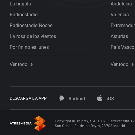
La brújula
Andalucía
Radioestadio
Valencia
Radioestadio Noche
Extremadu
La rosa de los vientos
Asturias
Por fin no es lunes
País Vasco
Ver todo
Ver todo
DESCARGA LA APP
Android
iOS
Copyright © Uniprex, S.A.U., C/ Fuerteventura 12
San Sebastián de los Reyes, 28703 Madrid