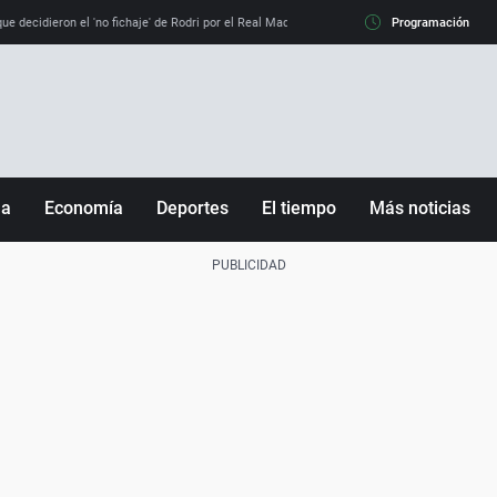
e decidieron el 'no fichaje' de Rodri por el Real Madrid y su 'sí' al Barça
Programación
La llamada de
ña
Economía
Deportes
El tiempo
Más noticias
Fútbol
Sociedad
Baloncesto
Mundo
Tenis
Salud
Motor
Cultura
Ciencia y Tecnología
adrid
Gastronomía
nciana
Medio ambiente