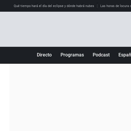
Qué tiempo hará el día del eclipse y dónde habrá nubes
Las horas de locura qu
Directo
Programas
Podcast
Espa
Más de uno
Los Perseguidos
Andalucía
Por fin
Malas decisiones
Aragón
Julia en la onda
Expedientes del más allá
Baleares
La brújula
El viaje del Guernica
Cantabria
Radioestadio
Invisibles
Cataluña
Radioestadio noche
Prohibido morirse
Comunidad de M
El colegio invisible
Esto no ha pasado
Comunitat Vale