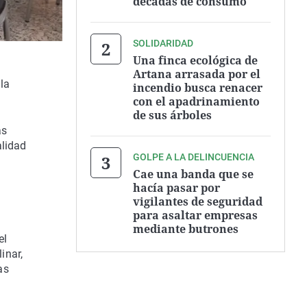
décadas de consumo
SOLIDARIDAD
Una finca ecológica de
Artana arrasada por el
la
incendio busca renacer
con el apadrinamiento
de sus árboles
as
alidad
GOLPE A LA DELINCUENCIA
Cae una banda que se
hacía pasar por
vigilantes de seguridad
para asaltar empresas
mediante butrones
el
inar,
as