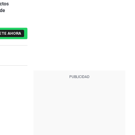
ctos
 de
ETE AHORA