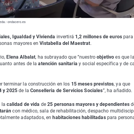
eda.- ondacero.es
iales, Igualdad y Vivienda
invertirá
1,2 millones de euros
para 
sonas mayores en
Vistabella del Maestrat
.
io,
Elena Albalat
, ha subrayado que “nuestro
objetivo
es que l
uanto antes de la
atención sanitaria
y social específica y de c
r terminar la construcción en los
15 meses previstos
, ya que
4 y 2025
de la
Conselleria de Servicios Sociales
”, ha añadido.
 la
calidad de vida
de
25 personas mayores y dependientes
d
tarán
con médico, sala de rehabilitación, despacho multidiscipl
totalmente adaptados, en
habitaciones habilitadas
para person