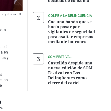
décadas de consumo
so y el desarrollo
GOLPE A LA DELINCUENCIA
Cae una banda que se
hacía pasar por
o a
vigilantes de seguridad
para asaltar empresas
mediante butrones
bles'
da en
SOM FESTIVAL
ias y
Castellón despide una
nueva edición de SOM
Festival con Los
os
Delinqüentes como
e las
cierre del cartel
e
l
zar