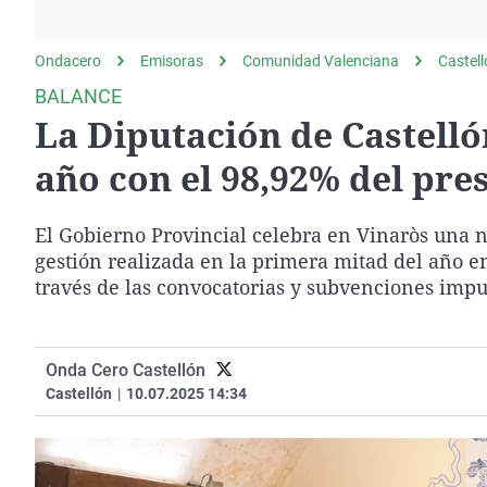
La rosa de los vientos
Caso
Extremadura
Gente viajera
Retornados
Galicia
Ondacero
Emisoras
Comunidad Valenciana
Castel
Como el perro y el
Equipo de investigación
La Rioja
BALANCE
gato
La Diputación de Castelló
Operación Viuda
Navarra
Negra
País Vasco
año con el 98,92% del pre
El Gobierno Provincial celebra en Vinaròs una n
gestión realizada en la primera mitad del año en
través de las convocatorias y subvenciones impu
Onda Cero Castellón
Castellón
|
10.07.2025 14:34