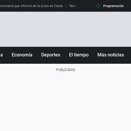
uncionaria que informó de la crisis en Ceuta
"No hay mafias, que no nos engañen": exper
Programación
ña
Economía
Deportes
El tiempo
Más noticias
Fútbol
Sociedad
Baloncesto
Mundo
Tenis
Salud
Motor
Cultura
Ciencia y Tecnología
adrid
Gastronomía
nciana
Medio ambiente