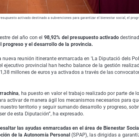
esupuesto activado destinado a subvenciones para garantizar el bienestar social, el progre
stre del año con el
98,92% del presupuesto activado
destinad
el progreso y el desarrollo de la provincia.
a nueva reunión itinerante enmarcada en 'La Diputació dels Po
l ejecutivo provincial han hecho balance de la gestión realiza
51,38 millones de euros ya activados a través de las convocator
rrachina
, ha puesto en valor el trabajo realizado por parte de l
“para activar de manera ágil los mecanismos necesarios para qu
nuestro territorio y seguir sumando desarrollo y progreso, sobr
ser de esta Diputación”, ha expresado.
resaltar las ayudas enmarcadas en el área de Bienestar Socia
ción de la Autonomía Personal
(SPAP), las dirigidas a garanti