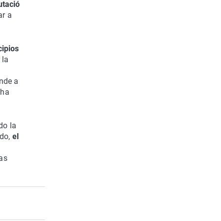
utació
ar a
cipios
 la
onde a
 ha
do la
odo,
el
las