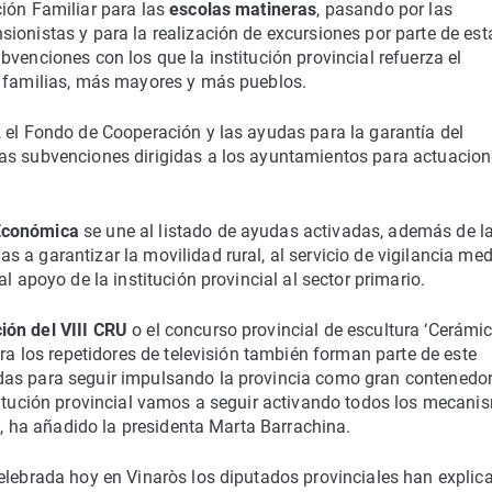
ción Familiar para las
escolas matineras
, pasando por las
ionistas y para la realización de excursiones por parte de est
venciones con los que la institución provincial refuerza el
s familias, más mayores y más pueblos.
, el Fondo de Cooperación y las ayudas para la garantía del
as subvenciones dirigidas a los ayuntamientos para actuacion
 Económica
se une al listado de ayudas activadas, además de l
 a garantizar la movilidad rural, al servicio de vigilancia me
l apoyo de la institución provincial al sector primario.
ión del VIII CRU
o el concurso provincial de escultura ‘Cerámi
ara los repetidores de televisión también forman parte de este
das para seguir impulsando la provincia como gran contenedo
stitución provincial vamos a seguir activando todos los mecani
z”, ha añadido la presidenta Marta Barrachina.
elebrada hoy en Vinaròs los diputados provinciales han explic