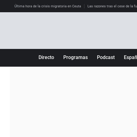
Última hora de la crisis migratoria en Ceuta
Las razones tras el cese de la f
Directo
Programas
Podcast
Espa
Más de uno
Los Perseguidos
Andalucía
Por fin
Malas decisiones
Aragón
Julia en la onda
Expedientes del más allá
Baleares
La brújula
El viaje del Guernica
Cantabria
Radioestadio
Invisibles
Cataluña
Radioestadio noche
Prohibido morirse
Comunidad de M
El colegio invisible
Esto no ha pasado
Comunitat Vale