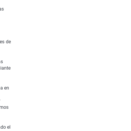
as
es de
as
diante
ca en
r
smos
ado el